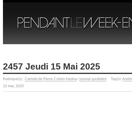
2457 Jeudi 15 Mai 2025
Rubrique(s) :
Carnets de Pierre Cohen-Hadria
/
journal quotidien
Tag(s):
André
15 mai, 2025