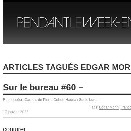
ARTICLES TAGUÉS EDGAR MOR
Sur le bureau #60 –
Rubrique(s) :
Carnets de Pierre Cohen-Hadria
/
Sur le bureau
Tags:
Edgar Morin
,
Franç
17 janvier, 2023
conjurer