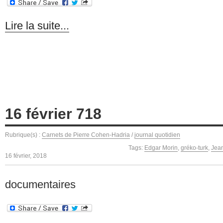
Lire la suite...
16 février 718
Rubrique(s) :
Carnets de Pierre Cohen-Hadria
/
journal quotidien
Tags:
Edgar Morin
,
gréko-turk
,
Jea
16 février, 2018
documentaires