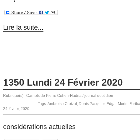
Lire la suite...
1350 Lundi 24 Février 2020
Rubrique(s) :
Carnets de Pierre Cohen-Hadria
/
journal quotidien
Tags:
Ambroise Croizat
,
Denis Pasquier
,
Edgar Morin
,
Farib
24 février, 2020
considérations actuelles