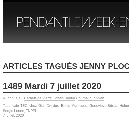
ARTICLES TAGUÉS JENNY PLOC
1489 Mardi 7 juillet 2020
Rubrique(s) :
Carnets de Pierre Cohen-Hadria
/
journal quotidien
Tags:
café TEC
,
chez Gigi
,
Dreyfus
,
Ennio Morricone
,
Geneviève Brisac
,
Heln
Sergio Leone
,
TNPPI
7 juillet, 2020