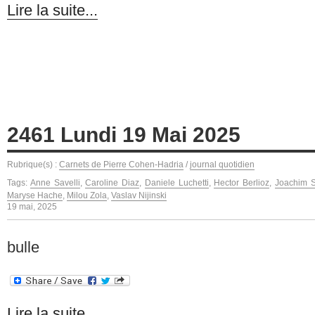
Lire la suite...
2461 Lundi 19 Mai 2025
Rubrique(s) :
Carnets de Pierre Cohen-Hadria
/
journal quotidien
Tags:
Anne Savelli
,
Caroline Diaz
,
Daniele Luchetti
,
Hector Berlioz
,
Joachim 
Maryse Hache
,
Milou Zola
,
Vaslav Nijinski
19 mai, 2025
bulle
Lire la suite...