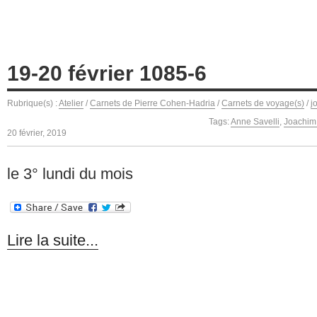
19-20 février 1085-6
Rubrique(s) :
Atelier
/
Carnets de Pierre Cohen-Hadria
/
Carnets de voyage(s)
/
j
Tags:
Anne Savelli
,
Joachim
20 février, 2019
le 3° lundi du mois
Lire la suite...