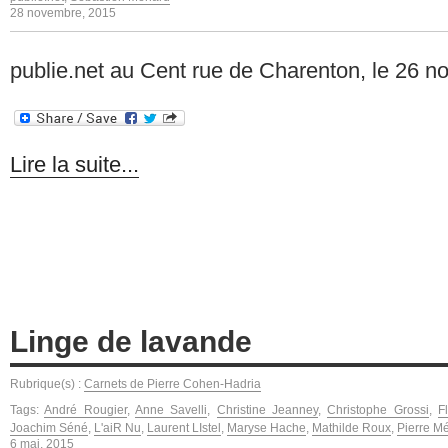
28 novembre, 2015
publie.net au Cent rue de Charenton, le 26 n
Lire la suite...
Linge de lavande
Rubrique(s) :
Carnets de Pierre Cohen-Hadria
Tags:
André Rougier
,
Anne Savelli
,
Christine Jeanney
,
Christophe Grossi
,
F
Joachim Séné
,
L'aiR Nu
,
Laurent LIstel
,
Maryse Hache
,
Mathilde Roux
,
Pierre M
6 mai, 2015