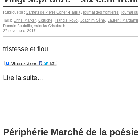
Rubrique(s) :
Carnets de Pierre Cohen-Hadria
/
journal des frontières
/
journal q
Tags:
Chris Marker
,
Coluche
,
Francis Royo
,
Joachim Séné
,
Laurent Marganti
Romain Bouteille
,
Valeska Grisebach
27 novembre, 2017
tristesse et flou
Lire la suite...
Périphérie Marché de la poésie