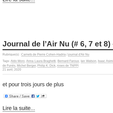
Journal de l’Air Nu (# 6, 7 et 
Rubrique(s) :
Carnets de Pierre Cohen-Hadria
/
journal d'Air Nu
Tags:
Aldo Moro
,
Anna Laura Braghetti
,
Bernard Faroux
,
Ian Watson
,
Isaac Asim
de Funès
,
Michel Berger
,
Philip K. Dick
,
roses de TNPPI
21 avril, 2020
et pour trois jours de plus
Lire la suite...