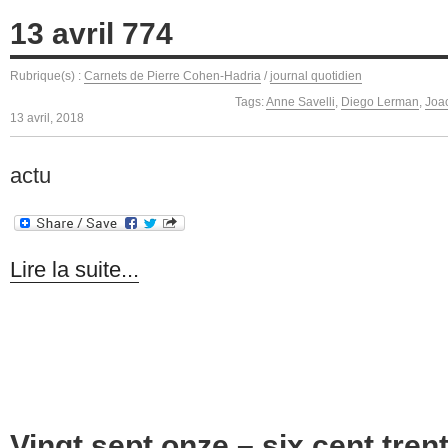
13 avril 774
Rubrique(s) :
Carnets de Pierre Cohen-Hadria
/
journal quotidien
Tags:
Anne Savelli
,
Diego Lerman
,
Joa
13 avril, 2018
actu
Lire la suite...
Vingt sept onze – six cent tren