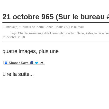
21 octobre 965 (Sur le bureau 
Rubrique(s) :
Carnets de Pierre Cohen-Hadria
/
Sur le bureau
Tags:
Chantal Akerman
,
Gilda Fiermonte
,
Joachim Séné
,
Kalka
,
la Défense
21 octobre, 2018
quatre images, plus une
Lire la suite...