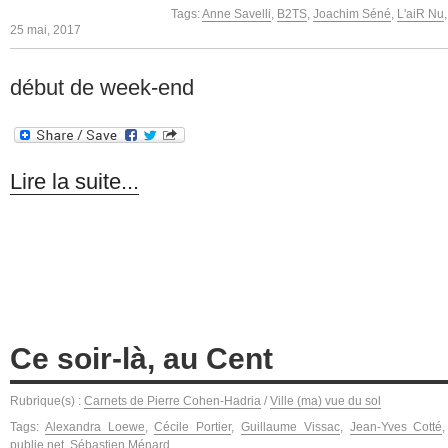
Tags:
Anne Savelli
,
B2TS
,
Joachim Séné
,
L'aiR Nu
25 mai, 2017
début de week-end
Lire la suite...
Ce soir-là, au Cent
Rubrique(s) :
Carnets de Pierre Cohen-Hadria
/
Ville (ma) vue du sol
Tags:
Alexandra Loewe
,
Cécile Portier
,
Guillaume Vissac
,
Jean-Yves Cotté
publie.net
,
Sébastien Ménard