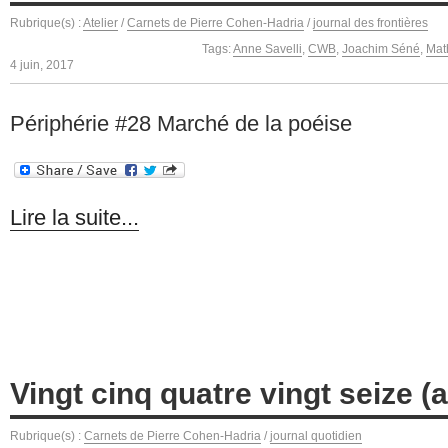
Rubrique(s) :
Atelier
/
Carnets de Pierre Cohen-Hadria
/
journal des frontières
Tags:
Anne Savelli
,
CWB
,
Joachim Séné
,
Mat
4 juin, 2017
Périphérie #28 Marché de la poéise
Lire la suite...
Vingt cinq quatre vingt seize (an
Rubrique(s) :
Carnets de Pierre Cohen-Hadria
/
journal quotidien