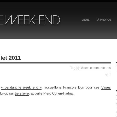
LIENS
À PROPOS
let 2011
Tag(s):
Vases communicants
1
,
« pendant le week end »
, accueillons François Bon pour ces
Vases
lui-ci, sur
tiers livre
, acueille Piero Cohen-Hadria.