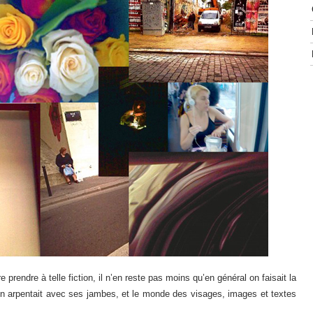
 prendre à telle fiction, il n’en reste pas moins qu’en général on faisait la
u’on arpentait avec ses jambes, et le monde des visages, images et textes