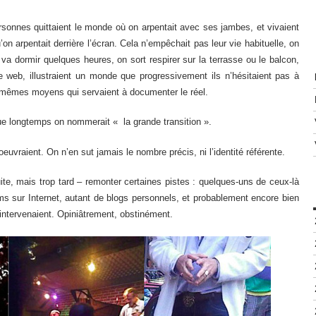
ersonnes quittaient le monde où on arpentait avec ses jambes, et vivaient
 arpentait derrière l’écran. Cela n’empêchait pas leur vie habituelle, on
va dormir quelques heures, on sort respirer sur la terrasse ou le balcon,
e web, illustraient un monde que progressivement ils n’hésitaient pas à
s mêmes moyens qui servaient à documenter le réel.
e longtemps on nommerait « la grande transition ».
uvraient. On n’en sut jamais le nombre précis, ni l’identité référente.
te, mais trop tard – remonter certaines pistes : quelques-uns de ceux-là
oms sur Internet, autant de blogs personnels, et probablement encore bien
 intervenaient. Opiniâtrement, obstinément.