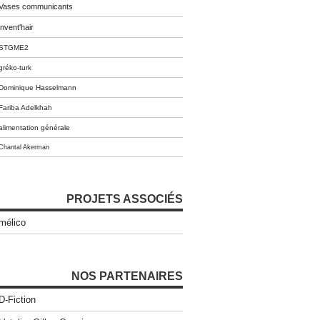
Vases communicants
invent'hair
STGME2
gréko-turk
Dominique Hasselmann
Fariba Adelkhah
alimentation générale
Chantal Akerman
PROJETS ASSOCIÉS
mélico
NOS PARTENAIRES
D-Fiction