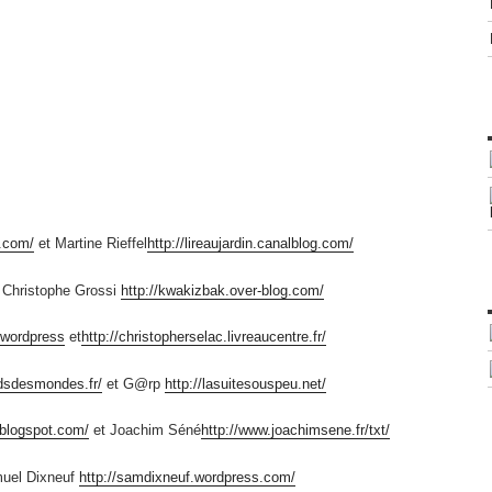
.com/
et Martine Rieffel
http://lireaujardin.canalblog.com/
 Christophe Grossi
http://kwakizbak.over-blog.com/
/wordpress
et
http://christopherselac.livreaucentre.fr/
dsdesmondes.fr/
et G@rp
http://lasuitesouspeu.net/
i.blogspot.com/
et Joachim Séné
http://www.joachimsene.fr/txt/
uel Dixneuf
http://samdixneuf.wordpress.com/