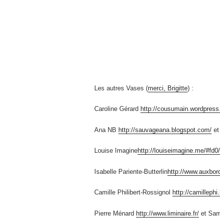
Les autres Vases (
merci, Brigitte
) :
Caroline Gérard
http://cousumain.wordpress
Ana NB
http://sauvageana.blogspot.com/
et
Louise Imagine
http://louiseimagine.me/#fd0
Isabelle Pariente-Butterlin
http://www.auxbor
Camille Philibert-Rossignol
http://camilleph
Pierre Ménard
http://www.liminaire.fr/
et Sam