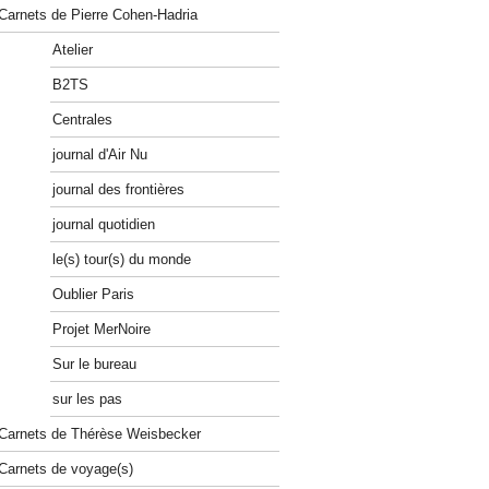
Carnets de Pierre Cohen-Hadria
Atelier
B2TS
Centrales
journal d'Air Nu
journal des frontières
journal quotidien
le(s) tour(s) du monde
Oublier Paris
Projet MerNoire
Sur le bureau
sur les pas
Carnets de Thérèse Weisbecker
Carnets de voyage(s)