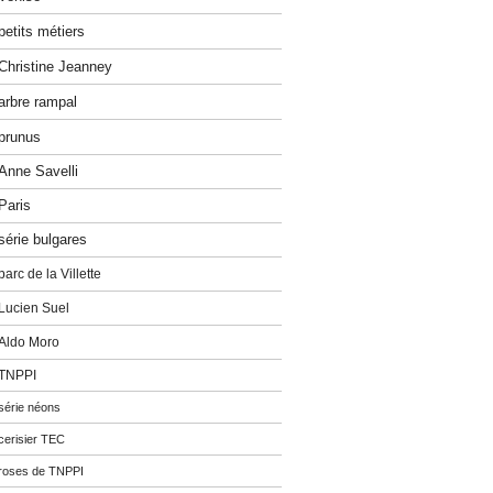
petits métiers
Christine Jeanney
arbre rampal
prunus
Anne Savelli
Paris
série bulgares
parc de la Villette
Lucien Suel
Aldo Moro
TNPPI
série néons
cerisier TEC
roses de TNPPI