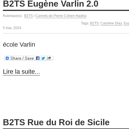
B2TS Eugène Varlin 2.0
Rubrique(s) :
B2TS
/
Carnets de Pierre Cohen-Hadria
Tags:
B2TS
,
Caroline Diaz
,
Eug
5 mai, 2024
école Varlin
Lire la suite...
B2TS Rue du Roi de Sicile