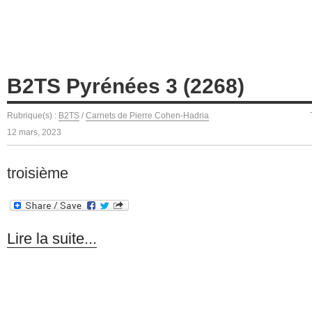
B2TS Pyrénées 3 (2268)
Rubrique(s) :
B2TS
/
Carnets de Pierre Cohen-Hadria
12 mars, 2023
troisième
Lire la suite...