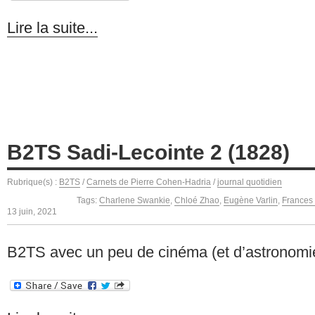
Lire la suite...
B2TS Sadi-Lecointe 2 (1828)
Rubrique(s) :
B2TS
/
Carnets de Pierre Cohen-Hadria
/
journal quotidien
Tags:
Charlene Swankie
,
Chloé Zhao
,
Eugène Varlin
,
Frances
13 juin, 2021
B2TS avec un peu de cinéma (et d’astronomi