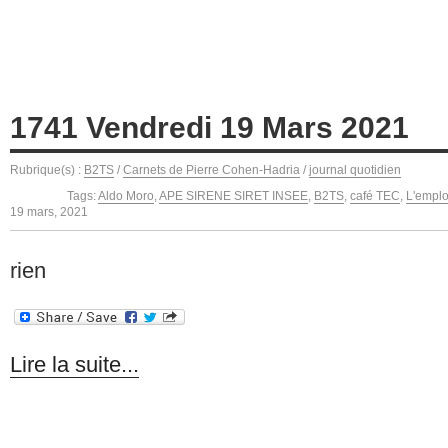
1741 Vendredi 19 Mars 2021
Rubrique(s) :
B2TS
/
Carnets de Pierre Cohen-Hadria
/
journal quotidien
Tags:
Aldo Moro
,
APE SIRENE SIRET INSEE
,
B2TS
,
café TEC
,
L'emplo
19 mars, 2021
rien
Lire la suite...