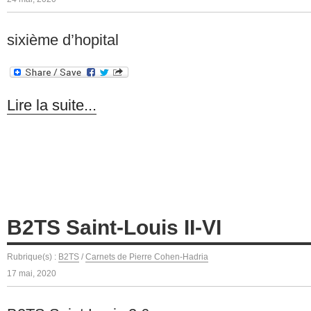
sixième d’hopital
Lire la suite...
B2TS Saint-Louis II-VI
Rubrique(s) :
B2TS
/
Carnets de Pierre Cohen-Hadria
17 mai, 2020