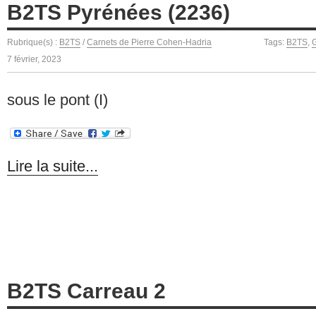
B2TS Pyrénées (2236)
Rubrique(s) :
B2TS
/
Carnets de Pierre Cohen-Hadria
Tags:
B2TS
,
G
7 février, 2023
sous le pont (I)
Lire la suite...
B2TS Carreau 2