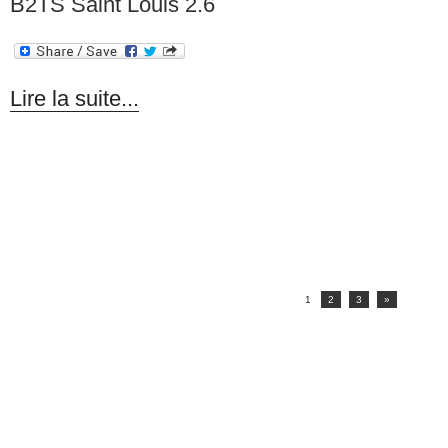
B2TS Saint Louis 2.6
Lire la suite...
1
2
3
»