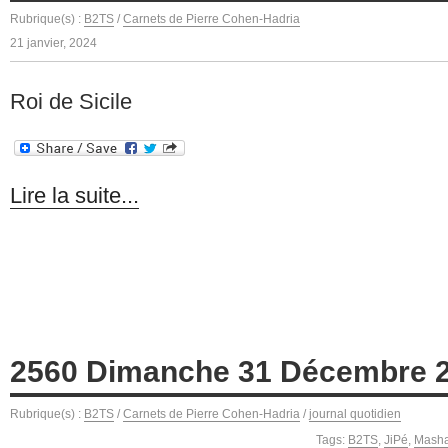
Rubrique(s) :
B2TS
/
Carnets de Pierre Cohen-Hadria
21 janvier, 2024
Roi de Sicile
Lire la suite...
2560 Dimanche 31 Décembre 
Rubrique(s) :
B2TS
/
Carnets de Pierre Cohen-Hadria
/
journal quotidien
Tags:
B2TS
,
JiPé
,
Masha