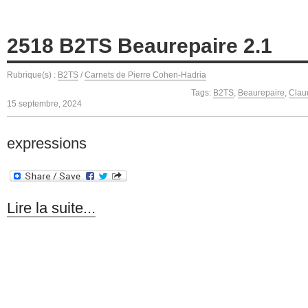
2518 B2TS Beaurepaire 2.1
Rubrique(s) :
B2TS
/
Carnets de Pierre Cohen-Hadria
Tags:
B2TS
,
Beaurepaire
,
Clau
15 septembre, 2024
expressions
Lire la suite...