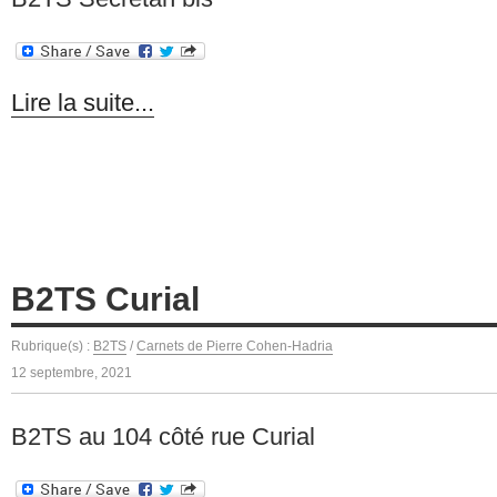
Lire la suite...
B2TS Curial
Rubrique(s) :
B2TS
/
Carnets de Pierre Cohen-Hadria
12 septembre, 2021
B2TS au 104 côté rue Curial