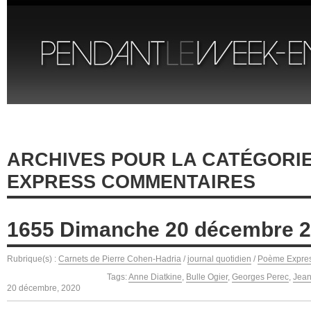
ARCHIVES POUR LA CATÉGORI
EXPRESS COMMENTAIRES
1655 Dimanche 20 décembre 
Rubrique(s) :
Carnets de Pierre Cohen-Hadria
/
journal quotidien
/
Poème Expre
Tags:
Anne Diatkine
,
Bulle Ogier
,
Georges Perec
,
Jea
20 décembre, 2020