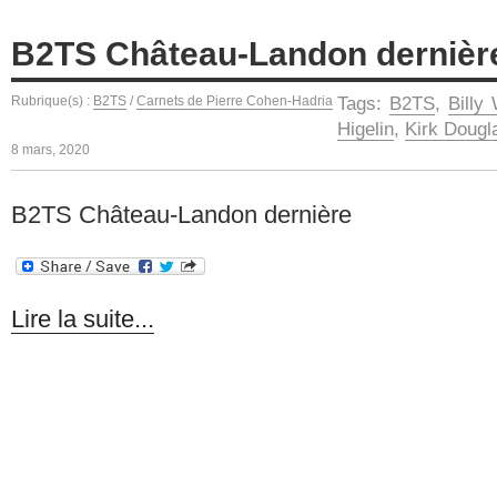
B2TS Château-Landon dernière
Rubrique(s) :
B2TS
/
Carnets de Pierre Cohen-Hadria
Tags:
B2TS
,
Billy 
Higelin
,
Kirk Dougl
8 mars, 2020
B2TS Château-Landon dernière
Lire la suite...