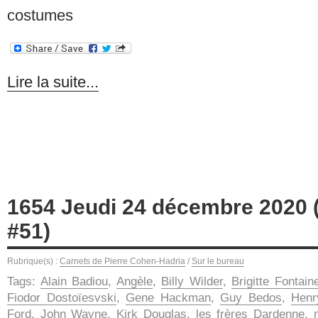
costumes
Lire la suite...
1654 Jeudi 24 décembre 2020 (
#51)
Rubrique(s) :
Carnets de Pierre Cohen-Hadria
/
Sur le bureau
Tags:
Alain Badiou
,
Angèle
,
Billy Wilder
,
Brigitte Fontain
Fiodor Dostoïesvski
,
Gene Hackman
,
Guy Bedos
,
Henr
Ford
,
John Wayne
,
Kirk Douglas
,
les frères Dardenne
,