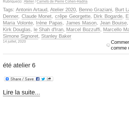
Rubrique(s) :
Atelier
/
Carnets de Pierre Cohen-Hadria
Tags:
Antonin Artaud
,
Atelier 2020
,
Benno Graziani
,
Burt L
Denner
,
Claude Monet
,
crêpe Georgette
,
Dirk Bogarde
,
E
Maria Volonte
,
Irène Papas
,
James Mason
,
Jean Bouise
Kirk Douglas
,
le Shah d'Iran
,
Marcel Bozzuffi
,
Marcello Ma
Simone Signoret
,
Stanley Baker
14 juillet, 2020
Comment
comme u
été atelier 6
Lire la suite...