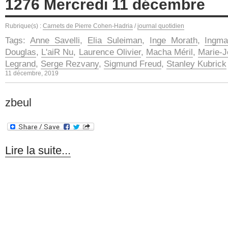
1276 Mercredi 11 décembre
Rubrique(s) :
Carnets de Pierre Cohen-Hadria
/
journal quotidien
Tags:
Anne Savelli
,
Elia Suleiman
,
Inge Morath
,
Ingm
Douglas
,
L'aiR Nu
,
Laurence Olivier
,
Macha Méril
,
Marie-J
Legrand
,
Serge Rezvany
,
Sigmund Freud
,
Stanley Kubrick
11 décembre, 2019
zbeul
Lire la suite...