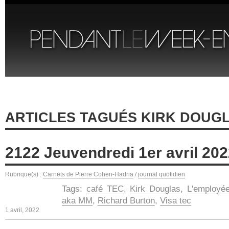
ARTICLES TAGUÉS KIRK DOUG
2122 Jeuvendredi 1er avril 20
Rubrique(s) :
Carnets de Pierre Cohen-Hadria
/
journal quotidien
Tags:
café TEC
,
Kirk Douglas
,
L'employée
aka MM
,
Richard Burton
,
Visa tec
1 avril, 2022