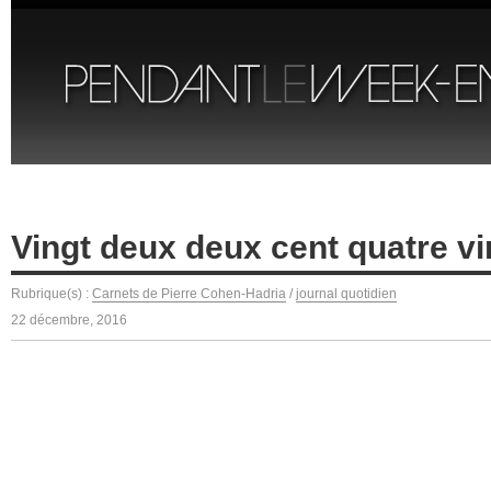
Vingt deux deux cent quatre vi
Rubrique(s) :
Carnets de Pierre Cohen-Hadria
/
journal quotidien
22 décembre, 2016