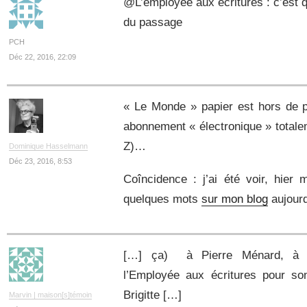
@L’employée aux écritures : c’est
du passage
PCH
Déc 22, 2016, 22:09
« Le Monde » papier est hors de p
abonnement « électronique » totalem
Z)…
Dominique Hasselmann
Déc 23, 2016, 8:53
Coîncidence : j’ai été voir, hier 
quelques mots
sur mon blog
aujour
[…] ça) à Pierre Ménard, à 
l’Employée aux écritures pour so
Brigitte […]
Marvin | maison[s]témoin