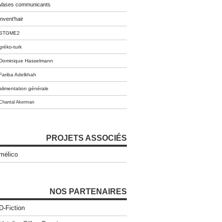
Vases communicants
invent'hair
STGME2
gréko-turk
Dominique Hasselmann
Fariba Adelkhah
alimentation générale
Chantal Akerman
PROJETS ASSOCIÉS
mélico
NOS PARTENAIRES
D-Fiction