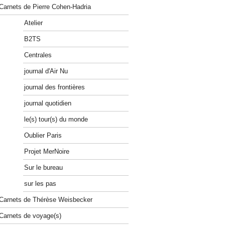
Carnets de Pierre Cohen-Hadria
Atelier
B2TS
Centrales
journal d'Air Nu
journal des frontières
journal quotidien
le(s) tour(s) du monde
Oublier Paris
Projet MerNoire
Sur le bureau
sur les pas
Carnets de Thérèse Weisbecker
Carnets de voyage(s)