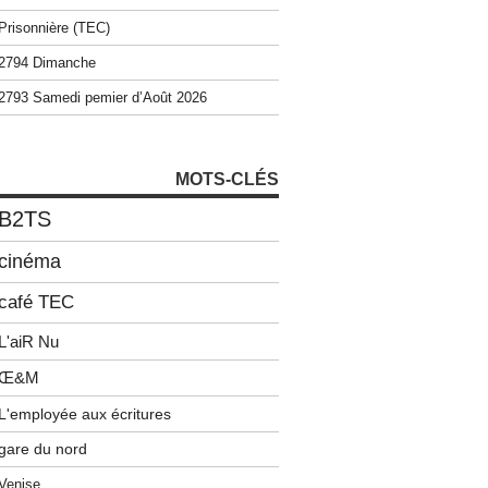
Prisonnière (TEC)
2794 Dimanche
2793 Samedi pemier d’Août 2026
MOTS-CLÉS
B2TS
cinéma
café TEC
L'aiR Nu
Œ&M
L'employée aux écritures
gare du nord
Venise