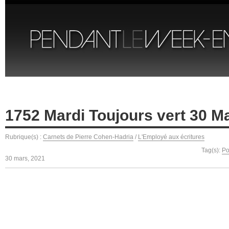
1752 Mardi Toujours vert 30 M
Rubrique(s) :
Carnets de Pierre Cohen-Hadria
/
L'Employé aux écritures
Tag(s):
Po
30 mars, 2021