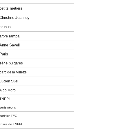
petits métiers
Christine Jeanney
prunus
arbre rampal
Anne Savelli
Paris
série bulgares
parc de la Villette
Lucien Suel
Aldo Moro
TNPPI
série néons
cerisier TEC
roses de TNPPI