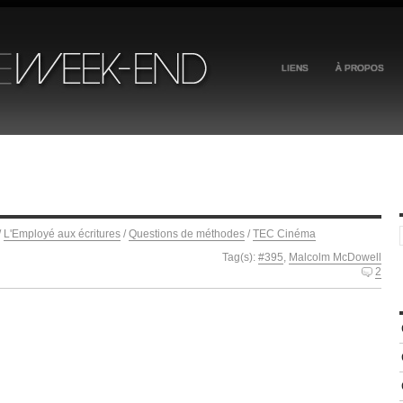
LIENS
À PROPOS
/
L'Employé aux écritures
/
Questions de méthodes
/
TEC Cinéma
Tag(s):
#395
,
Malcolm McDowell
2