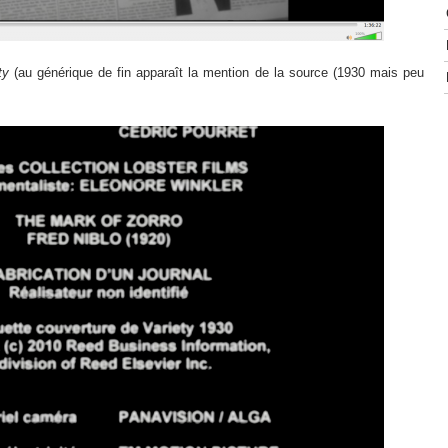
ety
(au générique de fin apparaît la mention de la source (1930 mais peu