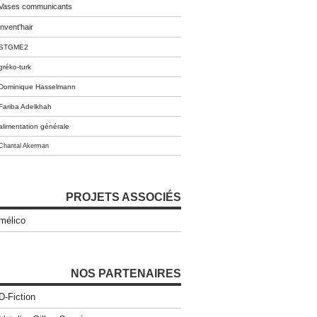
Vases communicants
invent'hair
STGME2
gréko-turk
Dominique Hasselmann
Fariba Adelkhah
alimentation générale
Chantal Akerman
PROJETS ASSOCIÉS
mélico
NOS PARTENAIRES
D-Fiction