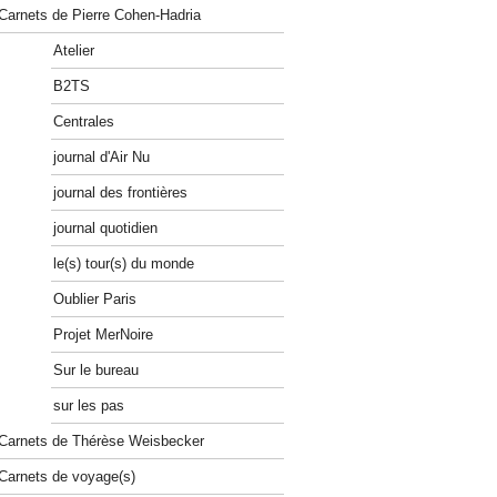
Carnets de Pierre Cohen-Hadria
Atelier
B2TS
Centrales
journal d'Air Nu
journal des frontières
journal quotidien
le(s) tour(s) du monde
Oublier Paris
Projet MerNoire
Sur le bureau
sur les pas
Carnets de Thérèse Weisbecker
Carnets de voyage(s)