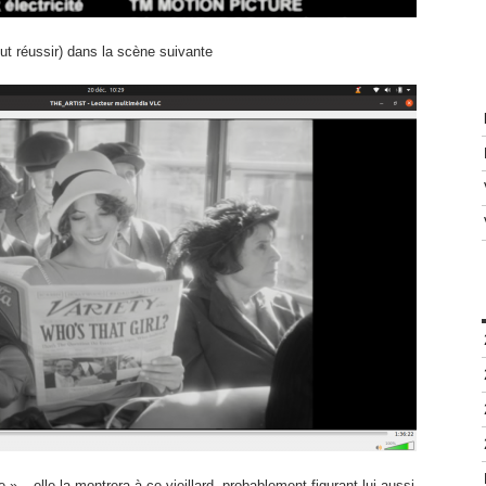
ut réussir) dans la scène suivante
 » – elle la montrera à ce vieillard, probablement figurant lui aussi