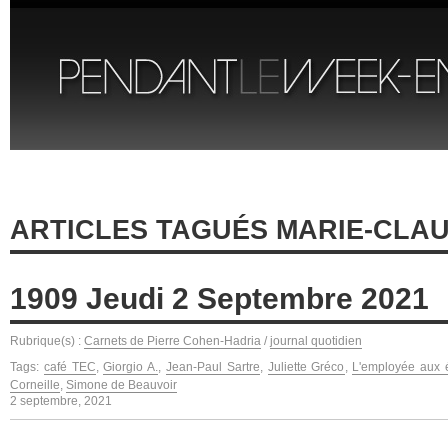
ARTICLES TAGUÉS MARIE-CLA
1909 Jeudi 2 Septembre 2021
Rubrique(s) :
Carnets de Pierre Cohen-Hadria
/
journal quotidien
Tags:
café TEC
,
Giorgio A.
,
Jean-Paul Sartre
,
Juliette Gréco
,
L'employée aux é
Corneille
,
Simone de Beauvoir
2 septembre, 2021