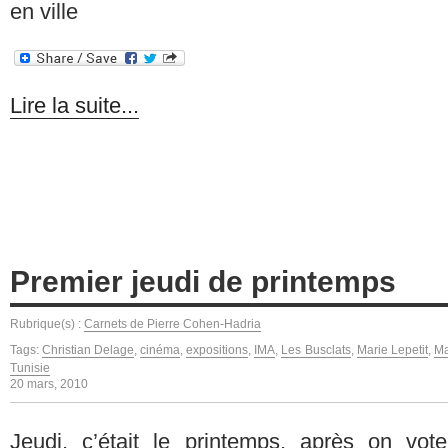
en ville
Lire la suite...
Premier jeudi de printemps
Rubrique(s) :
Carnets de Pierre Cohen-Hadria
Tags:
Christian Delage
,
cinéma
,
expositions
,
IMA
,
Les Busclats
,
Marie Lepetit
,
Ma
Tunisie
20 mars, 2010
Jeudi, c’était le printemps, après on voter