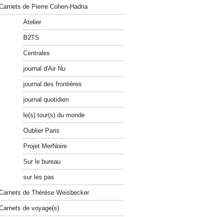
Carnets de Pierre Cohen-Hadria
Atelier
B2TS
Centrales
journal d'Air Nu
journal des frontières
journal quotidien
le(s) tour(s) du monde
Oublier Paris
Projet MerNoire
Sur le bureau
sur les pas
Carnets de Thérèse Weisbecker
Carnets de voyage(s)