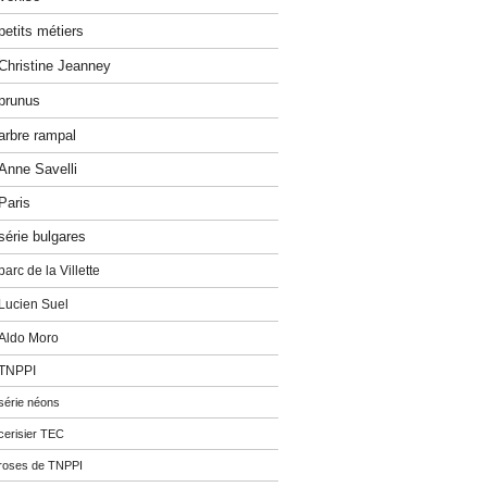
petits métiers
Christine Jeanney
prunus
arbre rampal
Anne Savelli
Paris
série bulgares
parc de la Villette
Lucien Suel
Aldo Moro
TNPPI
série néons
cerisier TEC
roses de TNPPI