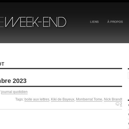
LIENS
À PROPOS
DT
mbre 2023
/
journal quotidien
Tags:
boite aux lettres
,
Kiki de Bayeux
,
Montserrat Tome
,
Nick Brandt
2