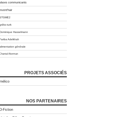
Vases communicants
invent'hair
STGME2
gréko-turk
Dominique Hasselmann
Fariba Adelkhah
alimentation générale
Chantal Akerman
PROJETS ASSOCIÉS
mélico
NOS PARTENAIRES
D-Fiction