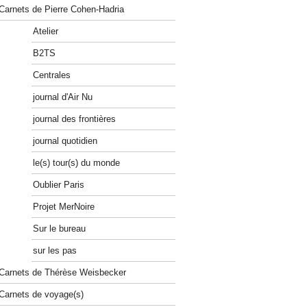
Carnets de Pierre Cohen-Hadria
Atelier
B2TS
Centrales
journal d'Air Nu
journal des frontières
journal quotidien
le(s) tour(s) du monde
Oublier Paris
Projet MerNoire
Sur le bureau
sur les pas
Carnets de Thérèse Weisbecker
Carnets de voyage(s)