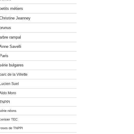
petits métiers
Christine Jeanney
prunus
arbre rampal
Anne Savelli
Paris
série bulgares
parc de la Villette
Lucien Suel
Aldo Moro
TNPPI
série néons
cerisier TEC
roses de TNPPI