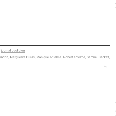
/
journal quotidien
Lindon
,
Marguerite Duras
,
Monique Antelme
,
Robert Antelme
,
Samuel Beckett
,
1