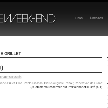
LIENS
À PROPOS
E-GRILLET
1)
lphabets illustrés
obbe-Grillet
,
Oloé
,
Pablo Picasso
,
Pierre-Auguste Renoir
,
Robert Van de Graaff
Commentaires fermés
sur Petit alphabet illustré (4-1)