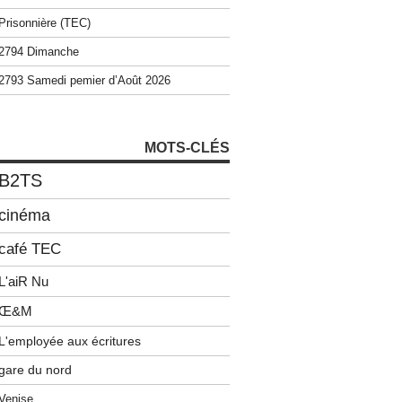
Prisonnière (TEC)
2794 Dimanche
2793 Samedi pemier d’Août 2026
MOTS-CLÉS
B2TS
cinéma
café TEC
L'aiR Nu
Œ&M
L'employée aux écritures
gare du nord
Venise