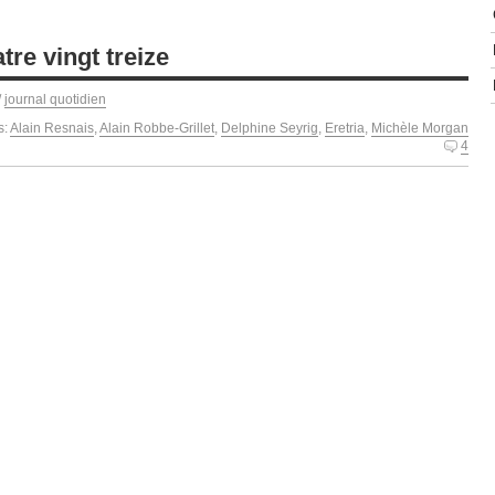
tre vingt treize
/
journal quotidien
s:
Alain Resnais
,
Alain Robbe-Grillet
,
Delphine Seyrig
,
Eretria
,
Michèle Morgan
4