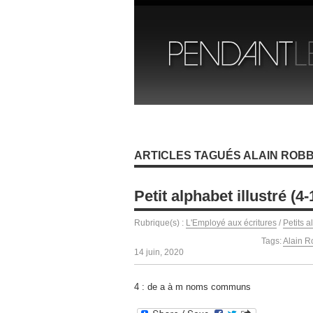
ARTICLES TAGUÉS ALAIN ROBB
Petit alphabet illustré (4-
Rubrique(s) :
L'Employé aux écritures
/
Petits a
Tags:
Alain R
14 juin, 2020
4 : de a à m noms communs