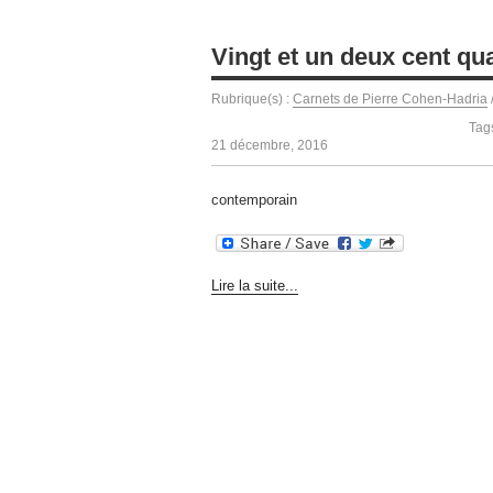
Vingt et un deux cent qua
Rubrique(s) :
Carnets de Pierre Cohen-Hadria
Tag
21 décembre, 2016
contemporain
Lire la suite...