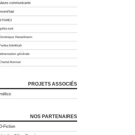
Vases communicants
invent'hair
STGME2
gréko-turk
Dominique Hasselmann
Fariba Adelkhah
alimentation générale
Chantal Akerman
PROJETS ASSOCIÉS
mélico
NOS PARTENAIRES
D-Fiction