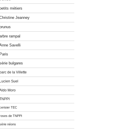
petits métiers
Christine Jeanney
prunus
arbre rampal
Anne Savelli
Paris
série bulgares
parc de la Villette
Lucien Suel
Aldo Moro
TNPPI
cerisier TEC
roses de TNPPI
série néons