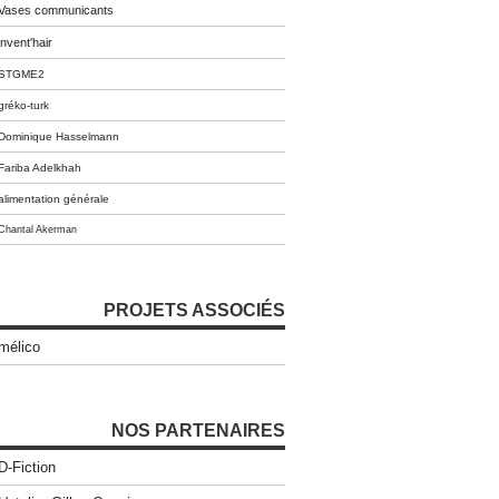
Vases communicants
invent'hair
STGME2
gréko-turk
Dominique Hasselmann
Fariba Adelkhah
alimentation générale
Chantal Akerman
PROJETS ASSOCIÉS
mélico
NOS PARTENAIRES
D-Fiction