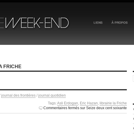
LIENS
À PROPOS
A FRICHE
/
journal des frontières
/
journal quotidien
Tags:
Asli Erdogan
,
Eric Hazan
,
librairie la Friche
Commentaires fermés
sur Seize deux cent soixante