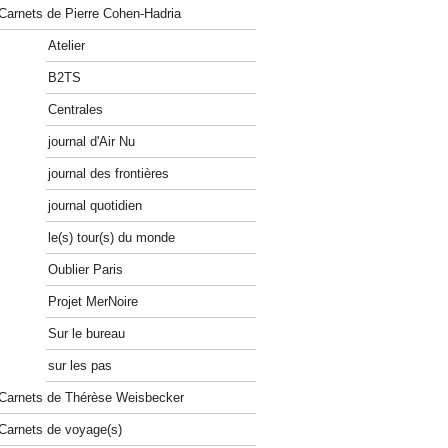
Carnets de Pierre Cohen-Hadria
Atelier
B2TS
Centrales
journal d'Air Nu
journal des frontières
journal quotidien
le(s) tour(s) du monde
Oublier Paris
Projet MerNoire
Sur le bureau
sur les pas
Carnets de Thérèse Weisbecker
Carnets de voyage(s)