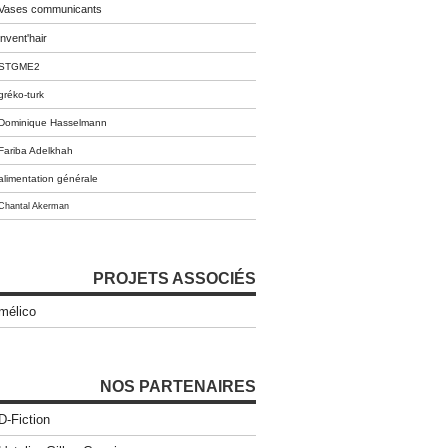
Vases communicants
invent'hair
STGME2
gréko-turk
Dominique Hasselmann
Fariba Adelkhah
alimentation générale
Chantal Akerman
PROJETS ASSOCIÉS
mélico
NOS PARTENAIRES
D-Fiction