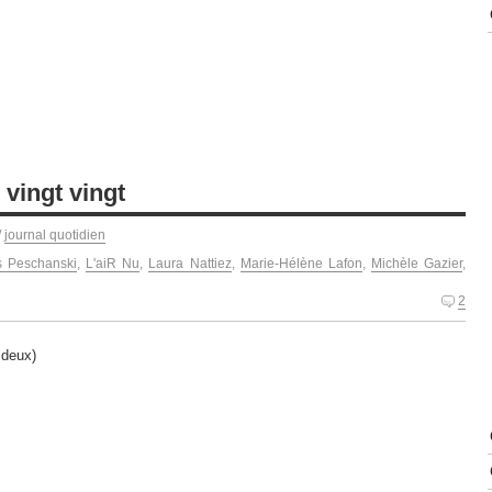
vingt vingt
/
journal quotidien
s Peschanski
,
L'aiR Nu
,
Laura Nattiez
,
Marie-Hélène Lafon
,
Michèle Gazier
,
2
 deux)