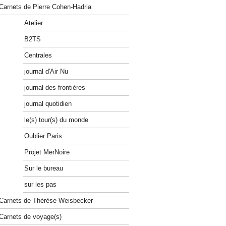
Carnets de Pierre Cohen-Hadria
Atelier
B2TS
Centrales
journal d'Air Nu
journal des frontières
journal quotidien
le(s) tour(s) du monde
Oublier Paris
Projet MerNoire
Sur le bureau
sur les pas
Carnets de Thérèse Weisbecker
Carnets de voyage(s)