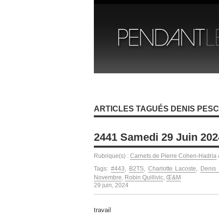
ARTICLES TAGUÉS DENIS PES
2441 Samedi 29 Juin 202
Rubrique(s) :
Carnets de Pierre Cohen-Hadria
Tags:
#443
,
B2TS
,
Charlotte Lacoste
,
Denis
Novembre
,
Robin Quillivic
,
Œ&M
29 juin, 2024
travail