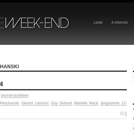
LIENS
À PROPOS
CHANSKI
4
/
journal quotidien
 Peschanski
,
Gérard Lebovici
,
Guy Debord
,
Marielle Macé
,
programme 13-
2