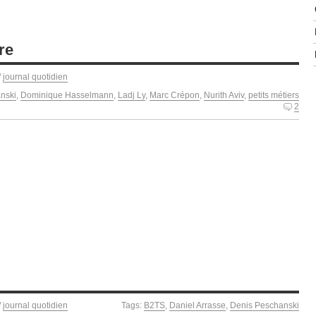
re
/
journal quotidien
nski
,
Dominique Hasselmann
,
Ladj Ly
,
Marc Crépon
,
Nurith Aviv
,
petits métiers
2
/
journal quotidien
Tags:
B2TS
,
Daniel Arrasse
,
Denis Peschanski