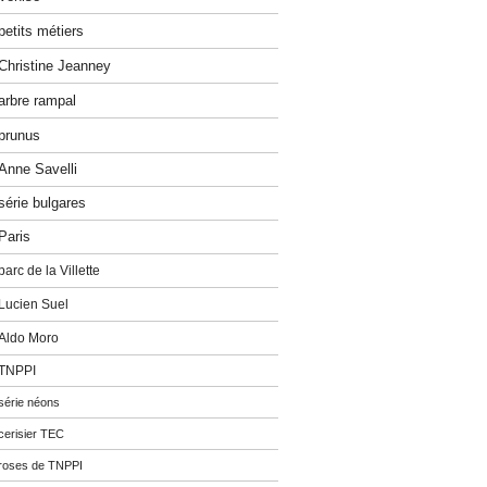
petits métiers
Christine Jeanney
arbre rampal
prunus
Anne Savelli
série bulgares
Paris
parc de la Villette
Lucien Suel
Aldo Moro
TNPPI
série néons
cerisier TEC
roses de TNPPI