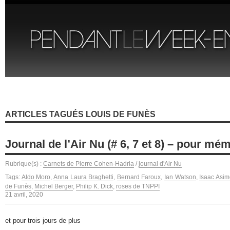
ARTICLES TAGUÉS LOUIS DE FUNÈS
Journal de l’Air Nu (# 6, 7 et 8) – pour mé
Rubrique(s) :
Carnets de Pierre Cohen-Hadria
/
journal d'Air Nu
Tags:
Aldo Moro
,
Anna Laura Braghetti
,
Bernard Faroux
,
Ian Watson
,
Isaac Asim
de Funès
,
Michel Berger
,
Philip K. Dick
,
roses de TNPPI
21 avril, 2020
et pour trois jours de plus