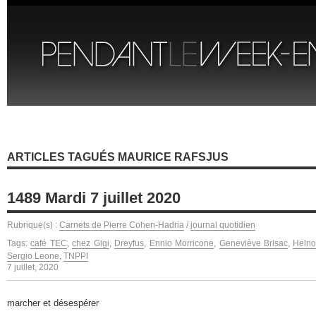
ARTICLES TAGUÉS MAURICE RAFSJUS
1489 Mardi 7 juillet 2020
Rubrique(s) :
Carnets de Pierre Cohen-Hadria
/
journal quotidien
Tags:
café TEC
,
chez Gigi
,
Dreyfus
,
Ennio Morricone
,
Geneviève Brisac
,
Heln
Sergio Leone
,
TNPPI
7 juillet, 2020
marcher et désespérer