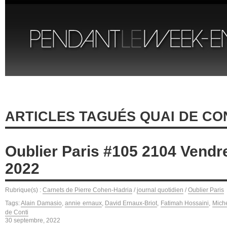
ARTICLES TAGUÉS QUAI DE CO
Oublier Paris #105 2104 Vendr
2022
Rubrique(s) :
Carnets de Pierre Cohen-Hadria
/
journal quotidien
/
Oublier Paris
Tags:
Alain Damasio
,
annie ernaux
,
David Ernaux-Briot
,
Fatimah Hossaini
,
Mich
de Conti
30 septembre, 2022