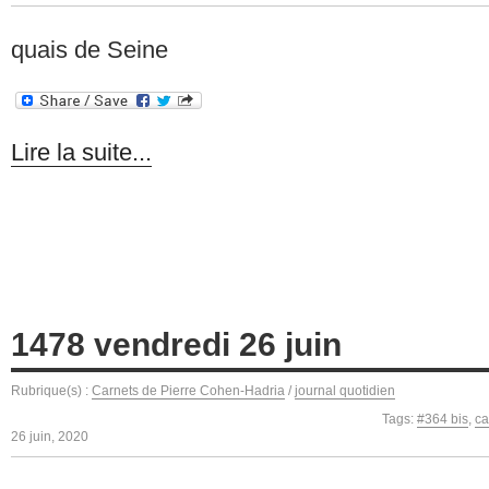
quais de Seine
Lire la suite...
1478 vendredi 26 juin
Rubrique(s) :
Carnets de Pierre Cohen-Hadria
/
journal quotidien
Tags:
#364 bis
,
ca
26 juin, 2020