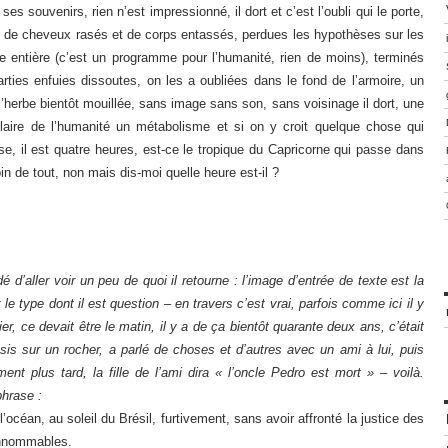
s souvenirs, rien n’est impressionné, il dort et c’est l’oubli qui le porte,
or, de cheveux rasés et de corps entassés, perdues les hypothèses sur les
te entière (c’est un programme pour l’humanité, rien de moins), terminés
rties enfuies dissoutes, on les a oubliées dans le fond de l’armoire, un
’herbe bientôt mouillée, sans image sans son, sans voisinage il dort, une
ire de l’humanité un métabolisme et si on y croit quelque chose qui
, il est quatre heures, est-ce le tropique du Capricorne qui passe dans
loin de tout, non mais dis-moi quelle heure est-il ?
 d’aller voir un peu de quoi il retourne : l’image d’entrée de texte est la
 le type dont il est question – en travers c’est vrai, parfois comme ici il y
vrier, ce devait être le matin, il y a de ça bientôt quarante deux ans, c’était
assis sur un rocher, a parlé de choses et d’autres avec un ami à lui, puis
ent plus tard, la fille de l’ami dira « l’oncle Pedro est mort » – voilà.
phrase :
océan, au soleil du Brésil, furtivement, sans avoir affronté la justice des
innommables.