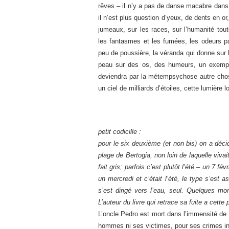
rêves – il n’y a pas de danse macabre dans se
il n’est plus question d’yeux, de dents en 
jumeaux, sur les races, sur l’humanité tou
les fantasmes et les fumées, les odeurs pa
peu de poussière, la véranda qui donne sur l
peau sur des os, des humeurs, un exempla
deviendra par la métempsychose autre chose
un ciel de milliards d’étoiles, cette lumière 
petit codicille :
pour le six deuxième (et non bis) on a décidé
plage de Bertogia, non loin de laquelle vivait
fait gris; parfois c’est plutôt l’été – un 7 fé
un mercredi et c’était l’été, le type s’est 
s’est dirigé vers l’eau, seul. Quelques mom
L’auteur du livre qui retrace sa fuite a cette 
L’oncle Pedro est mort dans l’immensité de l’
hommes ni ses victimes, pour ses crimes 