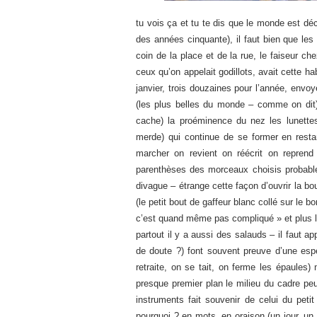
tu vois ça et tu te dis que le monde est déc
des années cinquante), il faut bien que les 
coin de la place et de la rue, le faiseur 
ceux qu’on appelait godillots, avait cette h
janvier, trois douzaines pour l’année, envo
(les plus belles du monde – comme on dit)
cache) la proéminence du nez les lunettes 
merde) qui continue de se former en resta
marcher on revient on réécrit on reprend 
parenthèses des morceaux choisis probable
divague – étrange cette façon d’ouvrir la bo
(le petit bout de gaffeur blanc collé sur le bo
c’est quand même pas compliqué » et plus loi
partout il y a aussi des salauds – il faut 
de doute ?) font souvent preuve d’une espè
retraite, on se tait, on ferme les épaules) 
presque premier plan le milieu du cadre peut
instruments fait souvenir de celui du petit
pourquoi ? en mots, en oraison (un jour, un 