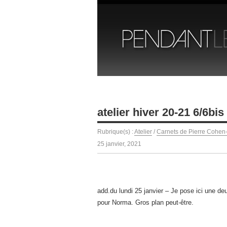
atelier hiver 20-21 6/6bis
Rubrique(s) :
Atelier
/
Carnets de Pierre Cohen
25 janvier, 2021
add.du lundi 25 janvier – Je pose ici une deux
pour Norma. Gros plan peut-être.