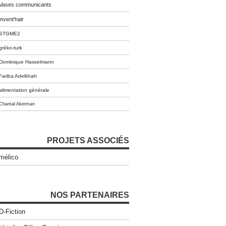
Vases communicants
invent'hair
STGME2
gréko-turk
Dominique Hasselmann
Fariba Adelkhah
alimentation générale
Chantal Akerman
PROJETS ASSOCIÉS
mélico
NOS PARTENAIRES
D-Fiction