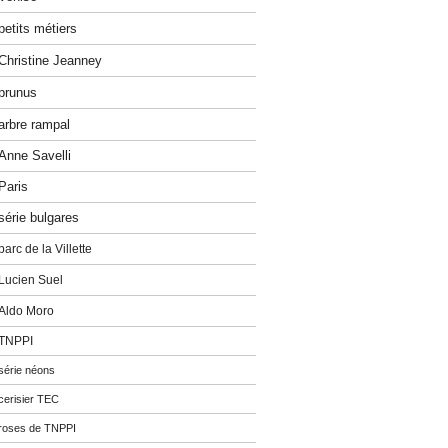
petits métiers
Christine Jeanney
prunus
arbre rampal
Anne Savelli
Paris
série bulgares
parc de la Villette
Lucien Suel
Aldo Moro
TNPPI
série néons
cerisier TEC
roses de TNPPI