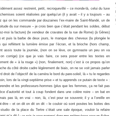
idément assez restreint, petit, recroquevillé – ce monde-là, celui du luxe
chemises soient réalisées par quelqu’un (il y avait – il y a toujours – au
chez qui on les commande par douzaines l’ex-maire de Saint-Mandé, un de
abitude du sur mesure – je crois bien que c’était pendant les soldes, début
yez-moi la facture) (le vendeur de cravates de la rue de Rome) (à Gênes)
 et puis la barbe de deux jours, le manque des cheveux (la plongée le
qui reflètent la lumière émise par l’écran, et la brioche (hors champ,
nt assis toute la journée, (non on se lève, on gymnaste un peu on va
on corrige) (ce que je vais faire, ce sera poser entre les textes en
ment de « à la rouge ») (non, finalement, non) c’est à ce propos qu’on
uche du côté droite cadre légèrement de biais, on ne se voit jamais parler
rd droit de l’objectif de la caméra le bord du pare-soleil, là « tu le regardes
n, lors de la vingt-septième prise « et tu apprends ce putain de texte » :
apprendre et les professeurs-hommes (plus que les femmes, ça ne fait pas
ce d’autorité et tout à coup fondent dans une colère noire – on bat en
mais pas là, en vrai – non, là, c’est pour se souvenir, il y a l’oreille en
-être – et on dit on dit on dit – le couloir où sont posées les boites des
 studio de la place du Tertre c’était une sale époque, vouloir la refaire
ami m’a dit {
«
ce soir, je vous porterai dans mes prières (vous vous en fichez,