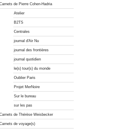
Carnets de Pierre Cohen-Hadria
Atelier
B2TS
Centrales
journal d'Air Nu
journal des frontières
journal quotidien
le(s) tour(s) du monde
Oublier Paris
Projet MerNoire
Sur le bureau
sur les pas
Carnets de Thérèse Weisbecker
Carnets de voyage(s)