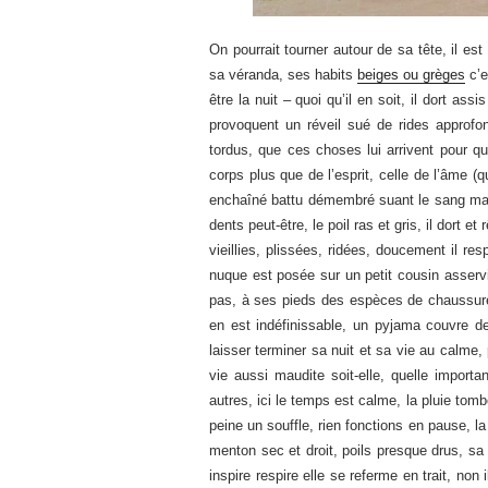
On pourrait tourner autour de sa tête, il est
sa véranda, ses habits
beiges ou grèges
c’e
être la nuit – quoi qu’il en soit, il dort as
provoquent un réveil sué de rides approfo
tordus, que ces choses lui arrivent pour qu’e
corps plus que de l’esprit, celle de l’âme (
enchaîné battu démembré suant le sang mai
dents peut-être, le poil ras et gris, il dort 
vieillies, plissées, ridées, doucement il re
nuque est posée sur un petit cousin asservi 
pas, à ses pieds des espèces de chaussure
en est indéfinissable, un pyjama couvre des
laisser terminer sa nuit et sa vie au calme, p
vie aussi maudite soit-elle, quelle import
autres, ici le temps est calme, la pluie tomb
peine un souffle, rien fonctions en pause, la
menton sec et droit, poils presque drus, sa 
inspire respire elle se referme en trait, no