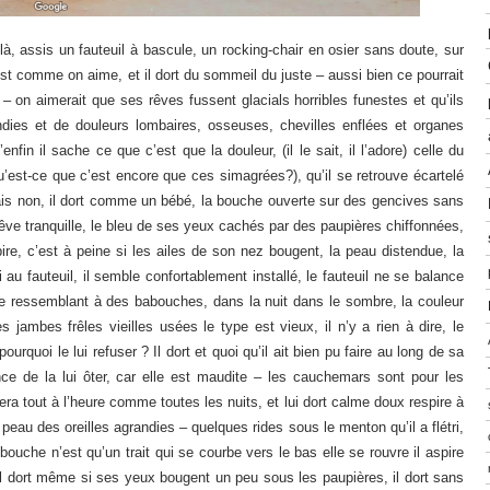
 là, assis un fauteuil à bascule, un rocking-chair en osier sans doute, sur
st comme on aime, et il dort du sommeil du juste – aussi bien ce pourrait
sis – on aimerait que ses rêves fussent glacials horribles funestes et qu’ils
ndies et de douleurs lombaires, osseuses, chevilles enflées et organes
nfin il sache ce que c’est que la douleur, (il le sait, il l’adore) celle du
qu’est-ce que c’est encore que ces simagrées?), qu’il se retrouve écartelé
s non, il dort comme un bébé, la bouche ouverte sur des gencives sans
et rêve tranquille, le bleu de ses yeux cachés par des paupières chiffonnées,
spire, c’est à peine si les ailes de son nez bougent, la peau distendue, la
au fauteuil, il semble confortablement installé, le fauteuil ne se balance
 ressemblant à des babouches, dans la nuit dans le sombre, la couleur
 jambes frêles vieilles usées le type est vieux, il n’y a rien à dire, le
ourquoi le lui refuser ? Il dort et quoi qu’il ait bien pu faire au long de sa
ance de la lui ôter, car elle est maudite – les cauchemars sont pour les
era tout à l’heure comme toutes les nuits, et lui dort calme doux respire à
 peau des oreilles agrandies – quelques rides sous le menton qu’il a flétri,
bouche n’est qu’un trait qui se courbe vers le bas elle se rouvre il aspire
n il dort même si ses yeux bougent un peu sous les paupières, il dort sans