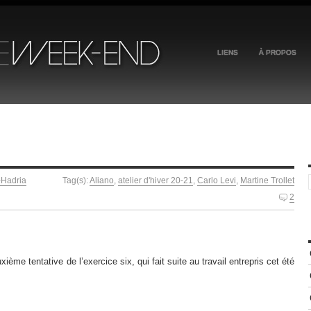
LIENS
À PROPOS
-Hadria
Tag(s):
Aliano
,
atelier d'hiver 20-21
,
Carlo Levi
,
Martine Trollet
2
ième tentative de l’exercice six, qui fait suite au travail entrepris cet été