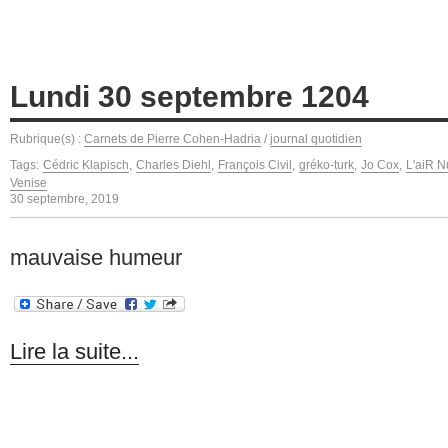
Lundi 30 septembre 1204
Rubrique(s) :
Carnets de Pierre Cohen-Hadria
/
journal quotidien
Tags:
Cédric Klapisch
,
Charles Diehl
,
François Civil
,
gréko-turk
,
Jo Cox
,
L'aiR N
Venise
30 septembre, 2019
mauvaise humeur
Lire la suite...