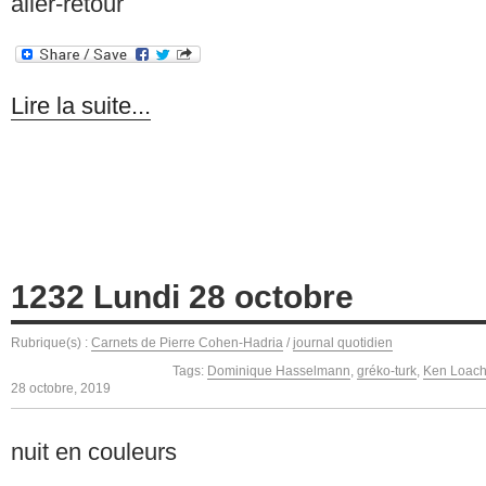
aller-retour
Lire la suite...
1232 Lundi 28 octobre
Rubrique(s) :
Carnets de Pierre Cohen-Hadria
/
journal quotidien
Tags:
Dominique Hasselmann
,
gréko-turk
,
Ken Loac
28 octobre, 2019
nuit en couleurs