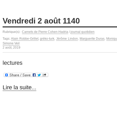
Vendredi 2 août 1140
Rubrique(s) :
Carnets de Pierre Cohen-Hadria
/
journal quotidien
Tags:
Alain Robbe-Grillet
,
gréko-turk
,
Jérôme Lindon
,
Marguerite Duras
,
Moniqu
Simone Veil
2 août, 2019
lectures
Lire la suite...