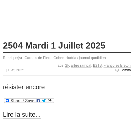
2504 Mardi 1 Juillet 2025
Rubrique(s) :
Carnets de Pierre Cohen-Hadria
/
journal quotidien
Tags:
2F
,
arbre rampal
,
B2TS
,
Françoise Breton
1 juillet, 2025
Commen
résister encore
Lire la suite...