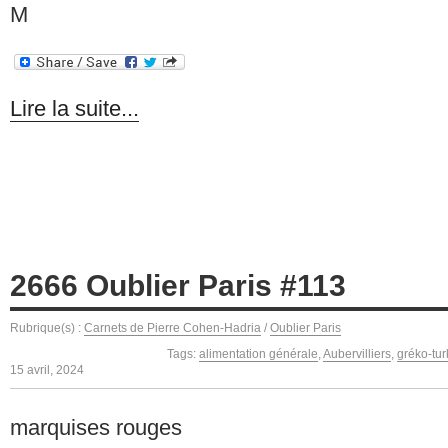
M
Lire la suite...
2666 Oublier Paris #113
Rubrique(s) :
Carnets de Pierre Cohen-Hadria
/
Oublier Paris
Tags:
alimentation générale
,
Aubervilliers
,
gréko-tur
15 avril, 2024
marquises rouges