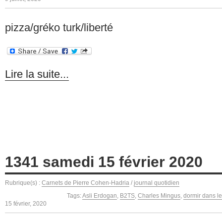
pizza/gréko turk/liberté
Lire la suite...
1341 samedi 15 février 2020
Rubrique(s) :
Carnets de Pierre Cohen-Hadria
/
journal quotidien
Tags:
Asli Erdogan
,
B2TS
,
Charles Mingus
,
dormir dans l
15 février, 2020