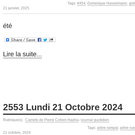
Tags:
#454
,
Dominique Hasselmann
,
gré
21 janvier, 2025
été
Lire la suite...
2553 Lundi 21 Octobre 2024
Rubrique(s) :
Carnets de Pierre Cohen-Hadria
/
journal quotidien
Tags:
arbre rampal
,
arbre rue
21 octobre, 2024