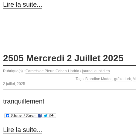
Lire la suite...
2505 Mercredi 2 Juillet 2025
Rubrique(s) :
Carnets de Pierre Cohen-Hadria
/
journal quotidien
Tags:
Blandine Madec
,
gréko-turk
,
M
2 juillet, 2025
tranquillement
Lire la suite...