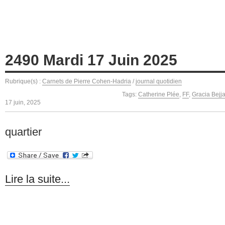
2490 Mardi 17 Juin 2025
Rubrique(s) :
Carnets de Pierre Cohen-Hadria
/
journal quotidien
Tags:
Catherine Plée
,
FF
,
Gracia Bejja
17 juin, 2025
quartier
Lire la suite...