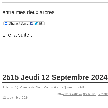
entre mes deux arbres
Lire la suite...
2515 Jeudi 12 Septembre 2024
Rubrique(s) :
Carnets de Pierre Cohen-Hadria
/
journal quotidien
Tags:
Annie Lennox
,
gréko-turk
,
la Mars
12 septembre, 2024