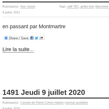
Rubrique(s) :
Non classé
Tags:
café TEC
,
gréko-turk
,
Marceline
8 juillet, 2021
en passant par Montmartre
Lire la suite...
1491 Jeudi 9 juillet 2020
Rubrique(s) :
Carnets de Pierre Cohen-Hadria
/
journal quotidien
9 juillet, 2020