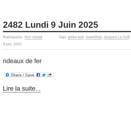
2482 Lundi 9 Juin 2025
Rubrique(s) :
Non classé
Tags:
gréko-turk
,
invent'hair
,
Jacques Le Goff
,
9 juin, 2025
rideaux de fer
Lire la suite...