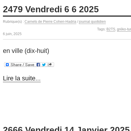
2479 Vendredi 6 6 2025
Rubrique(s) :
Carnets de Pierre Cohen-Hadria
/
journal quotidien
Tags:
B2TS
,
gréko-tu
6 juin, 2025
en ville (dix-huit)
Lire la suite...
2666 Vendredi 14 Janvier 2025