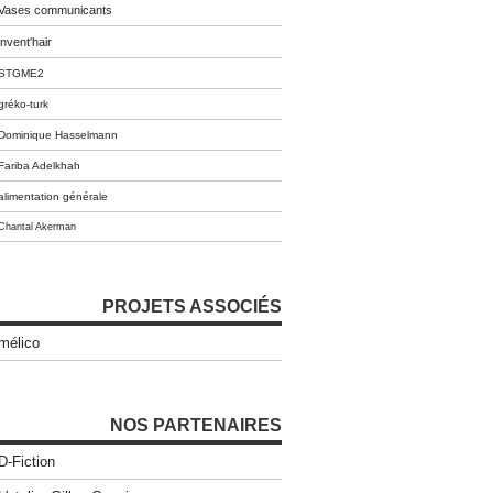
Vases communicants
invent'hair
STGME2
gréko-turk
Dominique Hasselmann
Fariba Adelkhah
alimentation générale
Chantal Akerman
PROJETS ASSOCIÉS
mélico
NOS PARTENAIRES
D-Fiction