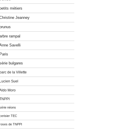
petits métiers
Christine Jeanney
prunus
arbre rampal
Anne Savelli
Paris
série bulgares
parc de la Villette
Lucien Suel
Aldo Moro
TNPPI
série néons
cerisier TEC
roses de TNPPI