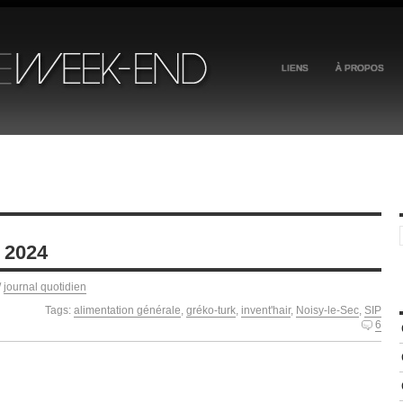
LIENS
À PROPOS
 2024
/
journal quotidien
Tags:
alimentation générale
,
gréko-turk
,
invent'hair
,
Noisy-le-Sec
,
SIP
6