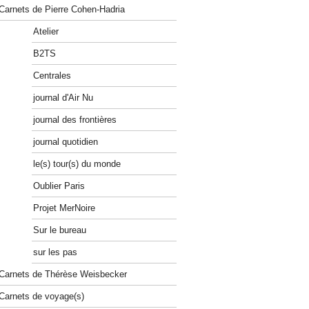
Carnets de Pierre Cohen-Hadria
Atelier
B2TS
Centrales
journal d'Air Nu
journal des frontières
journal quotidien
le(s) tour(s) du monde
Oublier Paris
Projet MerNoire
Sur le bureau
sur les pas
Carnets de Thérèse Weisbecker
Carnets de voyage(s)