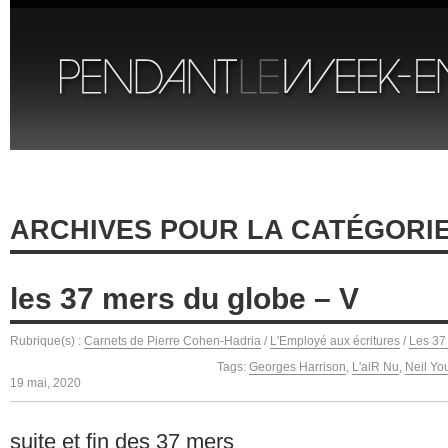
ARCHIVES POUR LA CATÉGORIE
les 37 mers du globe – V
Rubrique(s) :
Carnets de Pierre Cohen-Hadria
/
L'Employé aux écritures
/
Les 37
Tags:
Georges Harrison
,
L'aiR Nu
,
Neil Yo
19 mai, 2020
suite et fin des 37 mers