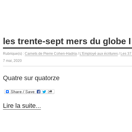
les trente-sept mers du globe I
Rubrique(s) :
Carnets de Pierre Cohen-Hadria
/
L'Employé aux écritures
/
Les 37
7 mai, 2020
Quatre sur quatorze
Lire la suite...