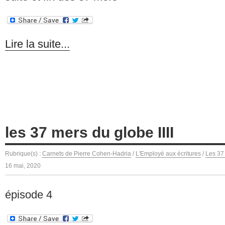
Lire la suite...
les 37 mers du globe IIII
Rubrique(s) :
Carnets de Pierre Cohen-Hadria
/
L'Employé aux écritures
/
Les 37
16 mai, 2020
épisode 4