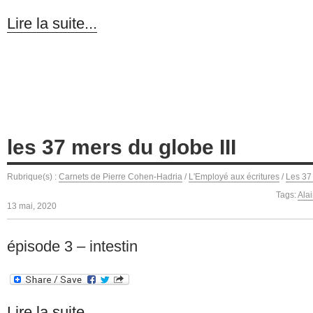
Lire la suite...
les 37 mers du globe III
Rubrique(s) :
Carnets de Pierre Cohen-Hadria
/
L'Employé aux écritures
/
Les 37
Tags:
Ala
13 mai, 2020
épisode 3 – intestin
Lire la suite...