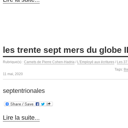
les trente sept mers du globe I
Rubrique(s) :
Carnets de Pierre Cohen-Hadria
/
L'Employé aux écritures
/
Les 37
Tags:
Ba
11 mai, 2020
septentrionales
Lire la suite...