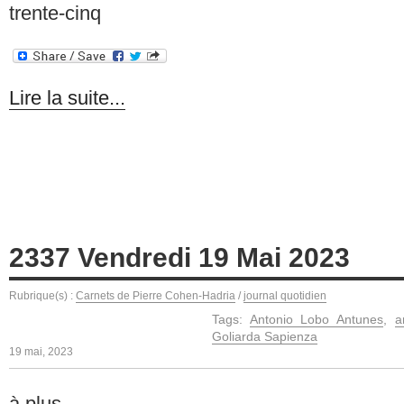
trente-cinq
Lire la suite...
2337 Vendredi 19 Mai 2023
Rubrique(s) :
Carnets de Pierre Cohen-Hadria
/
journal quotidien
Tags:
Antonio Lobo Antunes
,
a
Goliarda Sapienza
19 mai, 2023
à plus