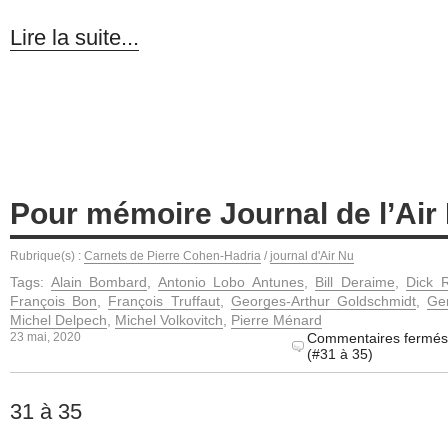
Lire la suite...
Pour mémoire Journal de l’Air 
Rubrique(s) :
Carnets de Pierre Cohen-Hadria
/
journal d'Air Nu
Tags:
Alain Bombard
,
Antonio Lobo Antunes
,
Bill Deraime
,
Dick R
François Bon
,
François Truffaut
,
Georges-Arthur Goldschmidt
,
Ge
Michel Delpech
,
Michel Volkovitch
,
Pierre Ménard
23 mai, 2020
Commentaires fermés
(#31 à 35)
31 à 35