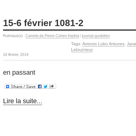
15-6 février 1081-2
Rubrique(s) :
Carnets de Pierre Cohen-Hadria
/
journal quotidien
Tags:
Antonio Lobo Antunes
,
Jane
Letourneux
16 février, 2019
en passant
Lire la suite...