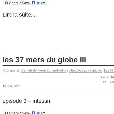
Lire la suite...
les 37 mers du globe III
Rubrique(s) :
Carnets de Pierre Cohen-Hadria
/
L'Employé aux écritures
/
Les 37
Tags:
A
Léo Fér
13 mai, 2020
épisode 3 – intestin