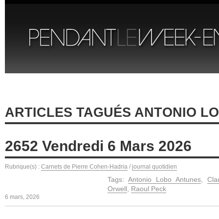
ARTICLES TAGUÉS ANTONIO L
2652 Vendredi 6 Mars 2026
Rubrique(s) :
Carnets de Pierre Cohen-Hadria
/
journal quotidien
Tags:
Antonio Lobo Antunes
,
Cla
Orwell
,
Raoul Peck
6 mars, 2026