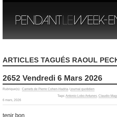
ARTICLES TAGUÉS RAOUL PEC
2652 Vendredi 6 Mars 2026
Rubrique(s) :
Carnets de Pierre Cohen-Hadria
/
journal quotidien
Tags:
Antonio Lobo Antunes
,
Claudio Mag
6 mars, 2026
tenir bon