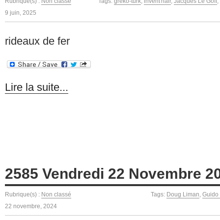
Rubrique(s) :
Non classé
Tags:
gréko-turk
,
invent'hair
,
Jacques Le Goff
,
9 juin, 2025
rideaux de fer
Lire la suite...
2585 Vendredi 22 Novembre 2
Rubrique(s) :
Non classé
Tags:
Doug Liman
,
Guido 
22 novembre, 2024