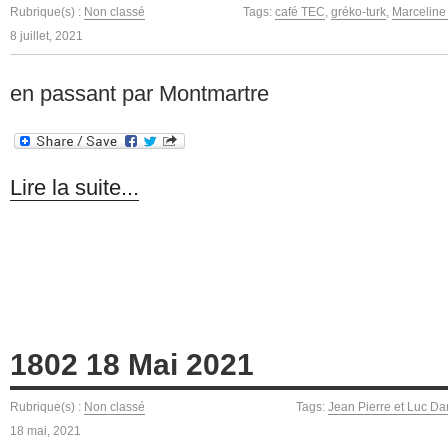
Rubrique(s) :
Non classé
Tags:
café TEC
,
gréko-turk
,
Marceline
8 juillet, 2021
en passant par Montmartre
Lire la suite...
1802 18 Mai 2021
Rubrique(s) :
Non classé
Tags:
Jean Pierre et Luc D
18 mai, 2021