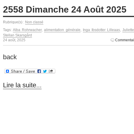
2558 Dimanche 24 Août 2025
Rubrique(s) :
Non classé
Tags:
Alba Rohrwacher
,
alimentation générale
,
Inga Ibsdotter Lilleaas
,
Juliet
Stellan Skarsgård
24 août, 2025
Commentai
back
Lire la suite...