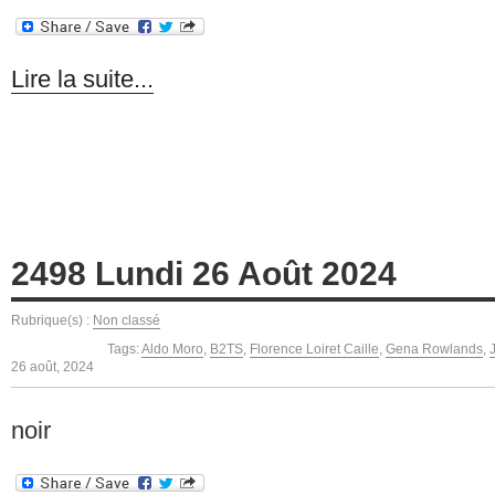
Lire la suite...
2498 Lundi 26 Août 2024
Rubrique(s) :
Non classé
Tags:
Aldo Moro
,
B2TS
,
Florence Loiret Caille
,
Gena Rowlands
,
26 août, 2024
noir