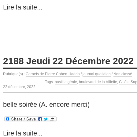
Lire la suite...
2188 Jeudi 22 Décembre 2022
Rubrique(s) :
Carnets de Pierre Cohen-Hadria
/
journal quotidien
/
Non classé
Tags:
bastille génie
,
boulevard de la Villette
,
Gisèle Sap
22 décembre, 2022
belle soirée (A. encore merci)
Lire la suite...