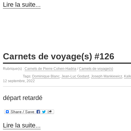
Lire la suite...
Carnets de voyage(s) #126
Rubrique(s) :
Carnets de Pierre Cohen-Hadria
/
Carnets de voyage(s)
Tags:
Dominique Blanc
,
Jean-Luc Godard
,
Joseph Mankiewicz
,
Kalk
12 septembre, 2022
départ retardé
Lire la suite...