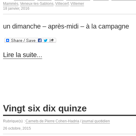
Mammès
,
Veneux-les-Sablons
,
Villecerf
,
Villemer
18 janvier, 2016
un dimanche – après-midi – à la campagne
Lire la suite...
Vingt six dix quinze
Rubrique(s) :
Carnets de Pierre Cohen-Hadria
/
journal quotidien
26 octobre, 2015