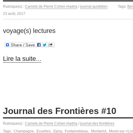
Rubrique(s) :
Carnets de Pierre Cohen-Hadria
/
journal quotidien
Tags:
Ben
23 août, 2017
voyage(s) lectures
Lire la suite...
Journal des Frontières #10
Rubrique(s) :
Carnets de Pierre Cohen-Hadria
/
journal des frontières
Tags:
Champagne
,
Ecuelles
,
Episy
,
Fontainebleau
,
Montarlot
,
Moret-sur-<Lo