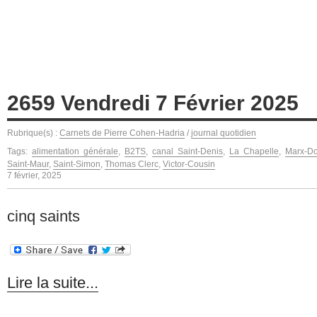
2659 Vendredi 7 Février 2025
Rubrique(s) :
Carnets de Pierre Cohen-Hadria
/
journal quotidien
Tags:
alimentation générale
,
B2TS
,
canal Saint-Denis
,
La Chapelle
,
Marx-D
Saint-Maur
,
Saint-Simon
,
Thomas Clerc
,
Victor-Cousin
7 février, 2025
cinq saints
Lire la suite...