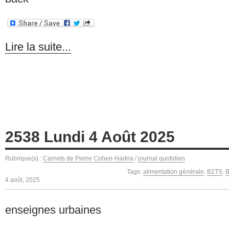
Lire la suite...
2538 Lundi 4 Août 2025
Rubrique(s) :
Carnets de Pierre Cohen-Hadria
/
journal quotidien
Tags:
alimentation générale
,
B2TS
,
B
4 août, 2025
enseignes urbaines