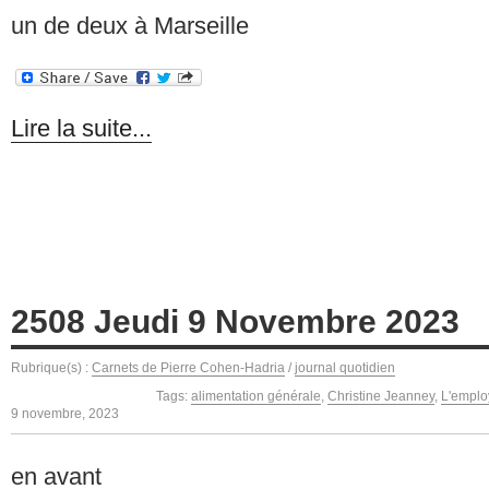
un de deux à Marseille
Lire la suite...
2508 Jeudi 9 Novembre 2023
Rubrique(s) :
Carnets de Pierre Cohen-Hadria
/
journal quotidien
Tags:
alimentation générale
,
Christine Jeanney
,
L'emplo
9 novembre, 2023
en avant