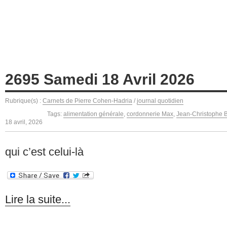
2695 Samedi 18 Avril 2026
Rubrique(s) :
Carnets de Pierre Cohen-Hadria
/
journal quotidien
Tags:
alimentation générale
,
cordonnerie Max
,
Jean-Christophe B
18 avril, 2026
qui c’est celui-là
Lire la suite...