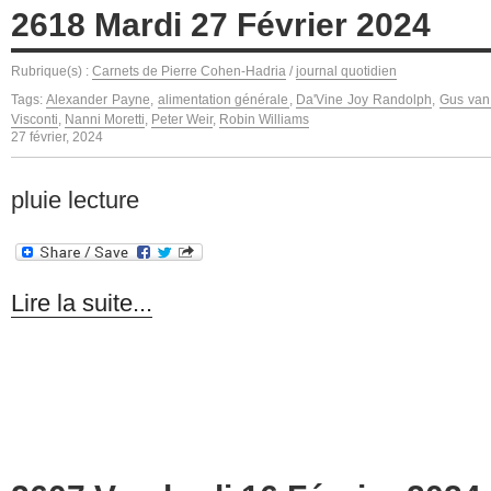
2618 Mardi 27 Février 2024
Rubrique(s) :
Carnets de Pierre Cohen-Hadria
/
journal quotidien
Tags:
Alexander Payne
,
alimentation générale
,
Da'Vine Joy Randolph
,
Gus van
Visconti
,
Nanni Moretti
,
Peter Weir
,
Robin Williams
27 février, 2024
pluie lecture
Lire la suite...