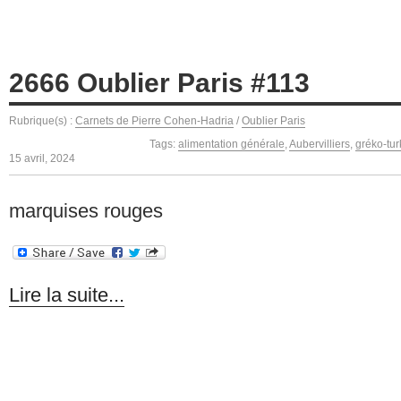
2666 Oublier Paris #113
Rubrique(s) :
Carnets de Pierre Cohen-Hadria
/
Oublier Paris
Tags:
alimentation générale
,
Aubervilliers
,
gréko-tur
15 avril, 2024
marquises rouges
Lire la suite...