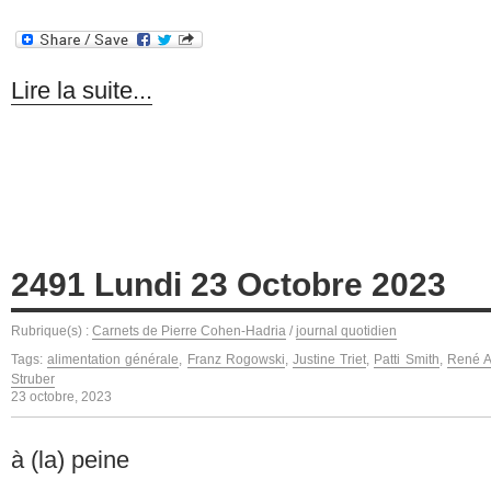
Lire la suite...
2491 Lundi 23 Octobre 2023
Rubrique(s) :
Carnets de Pierre Cohen-Hadria
/
journal quotidien
Tags:
alimentation générale
,
Franz Rogowski
,
Justine Triet
,
Patti Smith
,
René Al
Struber
23 octobre, 2023
à (la) peine