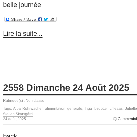
belle journée
Lire la suite...
2558 Dimanche 24 Août 2025
Rubrique(s) :
Non classé
Tags:
Alba Rohrwacher
,
alimentation générale
,
Inga Ibsdotter Lilleaas
,
Juliet
Stellan Skarsgård
24 août, 2025
Commentai
back