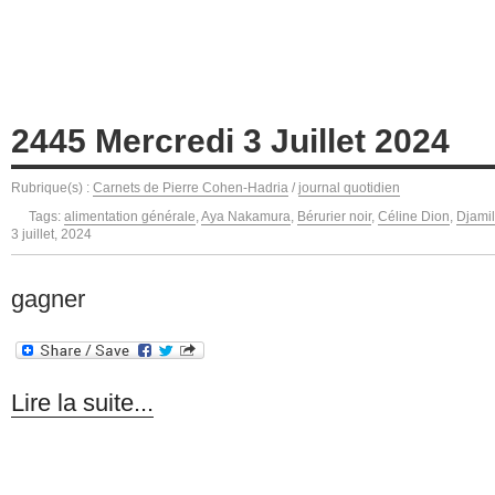
2445 Mercredi 3 Juillet 2024
Rubrique(s) :
Carnets de Pierre Cohen-Hadria
/
journal quotidien
Tags:
alimentation générale
,
Aya Nakamura
,
Bérurier noir
,
Céline Dion
,
Djami
3 juillet, 2024
gagner
Lire la suite...