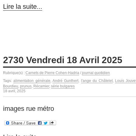
Lire la suite...
2730 Vendredi 18 Avril 2025
Rubrique(s) :
Carnets de Pierre Cohen-Hadria
/
journal quotidien
Tags:
alimentation générale
,
André Gunthert
,
l'ange du Châtelet
,
Louis Jouve
Bourdieu
,
prunus
,
Récamier
,
série bulgares
18 avril, 2025
images rue métro