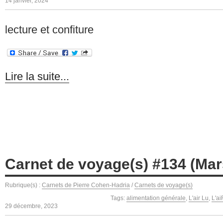
14 janvier, 2024
lecture et confiture
Lire la suite...
Carnet de voyage(s) #134 (Mars
Rubrique(s) :
Carnets de Pierre Cohen-Hadria
/
Carnets de voyage(s)
Tags:
alimentation générale
,
L'air Lu
,
L'a
29 décembre, 2023