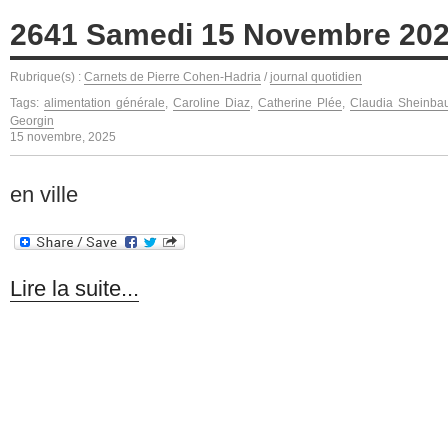
2641 Samedi 15 Novembre 20
Rubrique(s) :
Carnets de Pierre Cohen-Hadria
/
journal quotidien
Tags:
alimentation générale
,
Caroline Diaz
,
Catherine Plée
,
Claudia Sheinba
Georgin
15 novembre, 2025
en ville
Lire la suite...