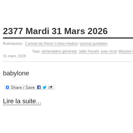
2377 Mardi 31 Mars 2026
Rubrique(s) :
Carnets de Pierre Cohen-Hadria
/
journal quotidien
Tags:
alimentation générale
,
Jafar Panahi
,
jean nicot
,
Maryam 
31 mars, 2026
babylone
Lire la suite...