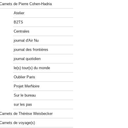
Carnets de Pierre Cohen-Hadria
Atelier
B2TS
Centrales
journal d'Air Nu
journal des frontières
journal quotidien
le(s) tour(s) du monde
Oublier Paris
Projet MerNoire
Sur le bureau
sur les pas
Carnets de Thérèse Weisbecker
Carnets de voyage(s)