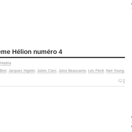
sième Hélion numéro 4
-Hadria
Brel
,
Jacques Higelin
,
Julien Clerc
,
Julos Beaucarne
,
Léo Férré
,
Neil Young
,
2