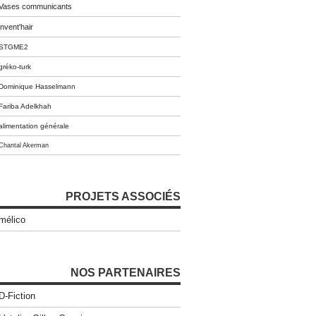
Vases communicants
invent'hair
STGME2
gréko-turk
Dominique Hasselmann
Fariba Adelkhah
alimentation générale
Chantal Akerman
PROJETS ASSOCIÉS
mélico
NOS PARTENAIRES
D-Fiction