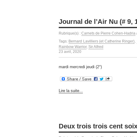
Journal de l’Air Nu (# 9,
Rubrique(s) :
Carnets de Pierre Cohen-Hadria
Tags:
Bernard Lavilliers (et Catherine Ringer)
,
Rainbow Warrior
,
Sir Alfred
23 avril, 2020
mardi mercredi jeudi (2°)
Lire la suite...
Deux trois trois cent soi