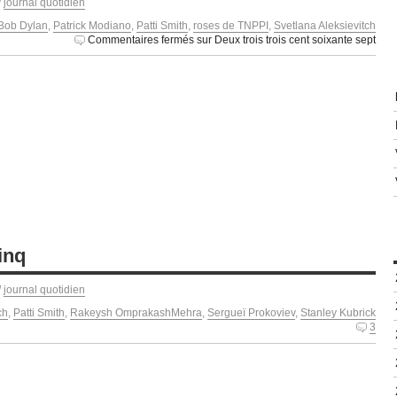
/
journal quotidien
Bob Dylan
,
Patrick Modiano
,
Patti Smith
,
roses de TNPPI
,
Svetlana Aleksievitch
Commentaires fermés
sur Deux trois trois cent soixante sept
inq
/
journal quotidien
ch
,
Patti Smith
,
Rakeysh OmprakashMehra
,
Sergueï Prokoviev
,
Stanley Kubrick
3