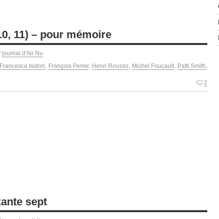
 10, 11) – pour mémoire
/
journal d'Air Nu
Francesca Isidori
,
François Perier
,
Henri Rousso
,
Michel Foucault
,
Patti Smith
,
2
xante sept