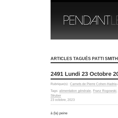
ARTICLES TAGUÉS PATTI SMITH
2491 Lundi 23 Octobre 2
Rubrique(s) :
Carnets de Pierre Cohen-Hadria
Tags:
alimentation générale
,
Franz Rogowski
Struber
23 octobre, 2023
à (la) peine