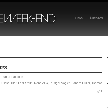
LIENS
À PROPOS
023
/
journal quotidien
,
Justine Triet
,
Patti Smith
,
René Allio
,
Rüdiger Vögler
,
Sandra Huller
,
Thomas
4