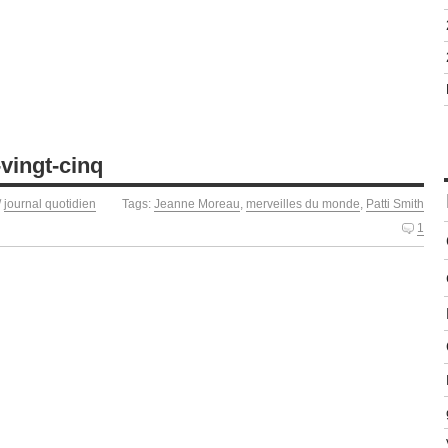
-vingt-cinq
/
journal quotidien
Tags:
Jeanne Moreau
,
merveilles du monde
,
Patti Smith
1