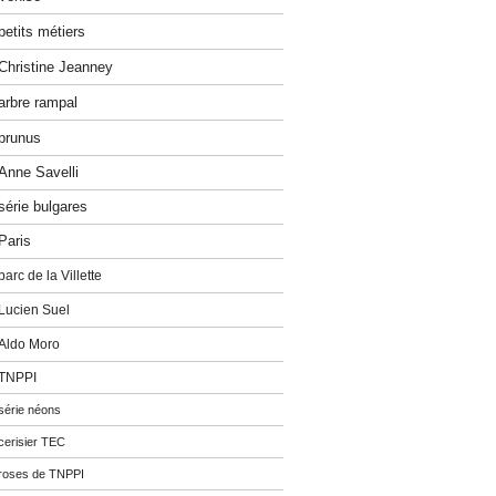
petits métiers
Christine Jeanney
arbre rampal
prunus
Anne Savelli
série bulgares
Paris
parc de la Villette
Lucien Suel
Aldo Moro
TNPPI
série néons
cerisier TEC
roses de TNPPI