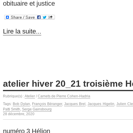
obituaire et justice
Lire la suite...
atelier hiver 20_21 troisième 
Rubrique(s) :
Atelier
/
Carnets de Pierre Cohen-Hadria
Tags:
Bob Dylan
,
François Béranger
,
Jacques Brel
,
Jacques Higelin
,
Julien Cle
Patti Smith
,
Serge Gainsbourg
28 décembre, 2020
numéro 3 Hélion