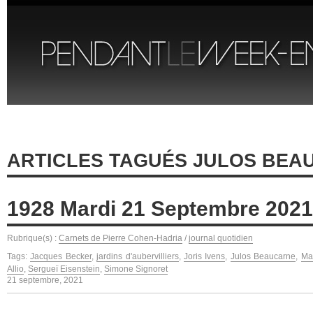
ARTICLES TAGUÉS JULOS BEA
1928 Mardi 21 Septembre 2021
Rubrique(s) :
Carnets de Pierre Cohen-Hadria
/
journal quotidien
Tags:
Jacques Becker
,
jardins d'aubervilliers
,
Joris Ivens
,
Julos Beaucarne
,
Mar
Allio
,
Sergueï Eisenstein
,
Simone Signoret
21 septembre, 2021