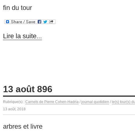
fin du tour
Lire la suite...
13 août 896
Rubrique(s) :
Carnets de Pierre Cohen-Hadria
/
journal quotidien
/
le(s) tour(s) 
13 août, 2018
arbres et livre