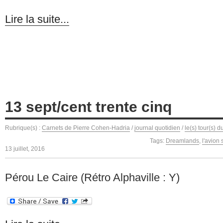
Lire la suite...
13 sept/cent trente cinq
Rubrique(s) :
Carnets de Pierre Cohen-Hadria
/
journal quotidien
/
le(s) tour(s) 
Tags:
Dreamlands
,
l'avion 
13 juillet, 2016
Pérou Le Caire (Rétro Alphaville : Y)