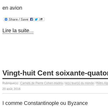
en avion
Lire la suite...
Vingt-huit Cent soixante-quato
Rubrique(s) :
Carnets de Pierre Cohen-Hadria
/
le(s) tour(s) du monde
/
Rétro Alp
20 août, 2016
I comme Constantinople ou Byzance