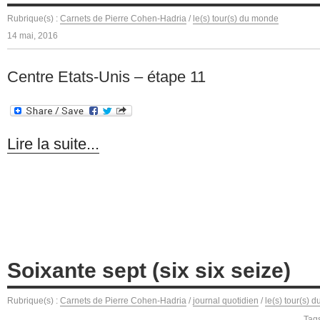
Rubrique(s) :
Carnets de Pierre Cohen-Hadria
/
le(s) tour(s) du monde
14 mai, 2016
Centre Etats-Unis – étape 11
Lire la suite...
Soixante sept (six six seize)
Rubrique(s) :
Carnets de Pierre Cohen-Hadria
/
journal quotidien
/
le(s) tour(s) 
Tag