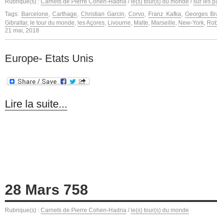
Rubrique(s) :
Carnets de Pierre Cohen-Hadria
/
le(s) tour(s) du monde
/
sur les p
Tags:
Barcelone
,
Carthage
,
Christian Garcin
,
Corvo
,
Franz Kafka
,
Georges Br
Gibraltar
,
le tour du monde
,
les Açores
,
Livourne
,
Malte
,
Marseille
,
New-York
,
Rob
21 mai, 2018
Europe- Etats Unis
Lire la suite...
28 Mars 758
Rubrique(s) :
Carnets de Pierre Cohen-Hadria
/
le(s) tour(s) du monde