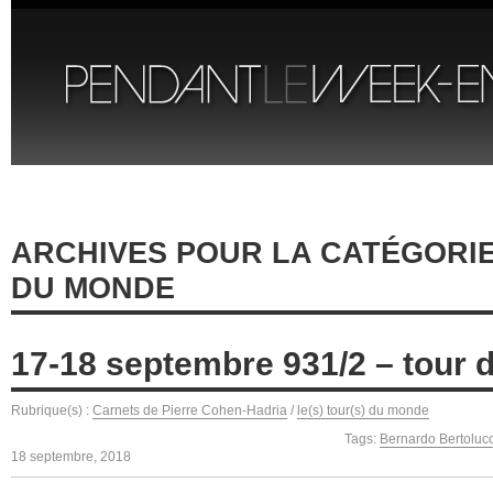
ARCHIVES POUR LA CATÉGORIE 
DU MONDE
17-18 septembre 931/2 – tour 
Rubrique(s) :
Carnets de Pierre Cohen-Hadria
/
le(s) tour(s) du monde
Tags:
Bernardo Bertolucc
18 septembre, 2018