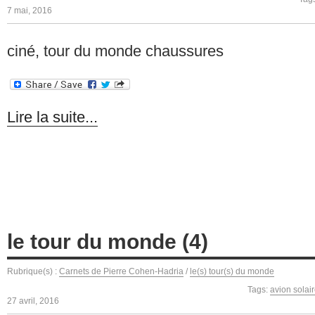
7 mai, 2016
ciné, tour du monde chaussures
Lire la suite...
le tour du monde (4)
Rubrique(s) :
Carnets de Pierre Cohen-Hadria
/
le(s) tour(s) du monde
Tags:
avion solai
27 avril, 2016