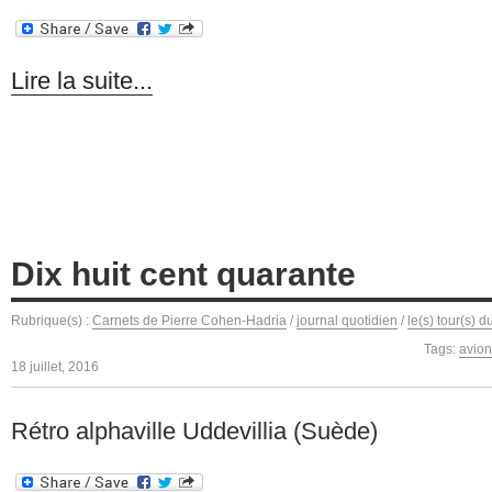
Lire la suite...
Dix huit cent quarante
Rubrique(s) :
Carnets de Pierre Cohen-Hadria
/
journal quotidien
/
le(s) tour(s) 
Tags:
avion
18 juillet, 2016
Rétro alphaville Uddevillia (Suède)