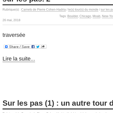
Rubrique(s) :
Carnets de Pierre Cohen-Hadria
/
le(s) tour(s) du monde
/
sur les p
Tags:
Boulder
,
Chicago
,
Moab
,
New-Yo
26 mai, 2018
traversée
Lire la suite...
Sur les pas (1) : un autre tour