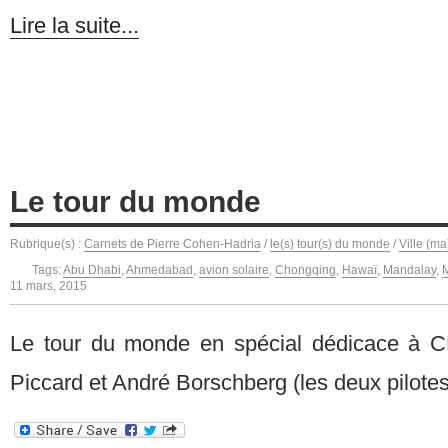
Lire la suite...
Le tour du monde
Rubrique(s) :
Carnets de Pierre Cohen-Hadria
/
le(s) tour(s) du monde
/
Ville (ma
Tags:
Abu Dhabi
,
Ahmedabad
,
avion solaire
,
Chongqing
,
Hawaï
,
Mandalay
,
11 mars, 2015
Le tour du monde en spécial dédicace à CH
Piccard et André Borschberg (les deux pilote