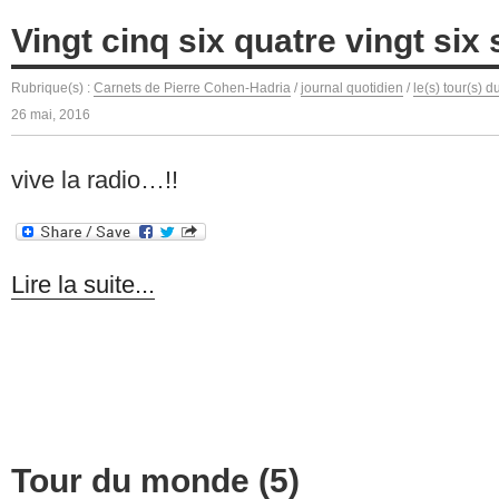
Vingt cinq six quatre vingt six 
Rubrique(s) :
Carnets de Pierre Cohen-Hadria
/
journal quotidien
/
le(s) tour(s) 
26 mai, 2016
vive la radio…!!
Lire la suite...
Tour du monde (5)