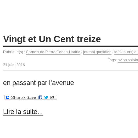
Vingt et Un Cent treize
Rubrique(s) :
Carnets de Pierre Cohen-Hadria
/
journal quotidien
/
le(s) tour(s) 
Tags:
avion solair
21 juin, 2016
en passant par l’avenue
Lire la suite...