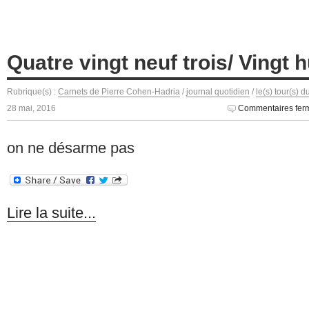
Quatre vingt neuf trois/ Vingt h
Rubrique(s) :
Carnets de Pierre Cohen-Hadria
/
journal quotidien
/
le(s) tour(s) 
28 mai, 2016
Commentaires fer
on ne désarme pas
Lire la suite...