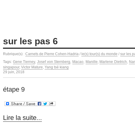
sur les pas 6
Rubrique(s) :
Carnets de Pierre Cohen-Hadria
/
le(s) tour(s) du monde
/
sur les p
Tags:
Gene Tierney
,
Josef von Sternberg
,
Macao
,
Manille
,
Marlene Dietrich
,
Nan
singapour
,
Victor Mature
,
Yang tsé kiang
29 juin, 2018
étape 9
Lire la suite...