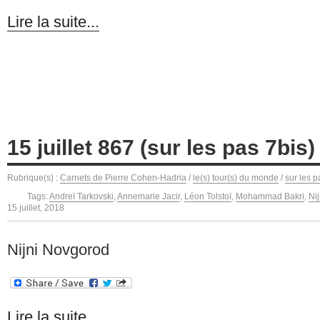
Lire la suite...
15 juillet 867 (sur les pas 7bis)
Rubrique(s) :
Carnets de Pierre Cohen-Hadria
/
le(s) tour(s) du monde
/
sur les p
Tags:
Andreï Tarkovski
,
Annemarie Jacir
,
Léon Tolstoï
,
Mohammad Bakri
,
Ni
15 juillet, 2018
Nijni Novgorod
Lire la suite...