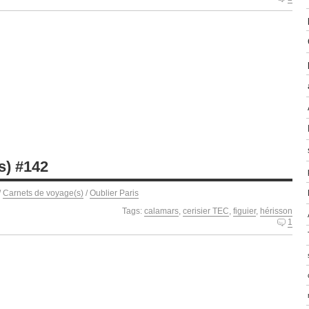
s) #142
/
Carnets de voyage(s)
/
Oublier Paris
Tags:
calamars
,
cerisier TEC
,
figuier
,
hérisson
1