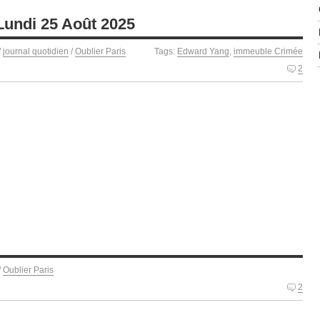
Lundi 25 Août 2025
/
journal quotidien
/
Oublier Paris
Tags:
Edward Yang
,
immeuble Crimée
2
/
Oublier Paris
2