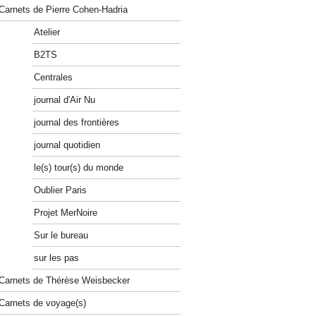
Carnets de Pierre Cohen-Hadria
Atelier
B2TS
Centrales
journal d'Air Nu
journal des frontières
journal quotidien
le(s) tour(s) du monde
Oublier Paris
Projet MerNoire
Sur le bureau
sur les pas
Carnets de Thérèse Weisbecker
Carnets de voyage(s)