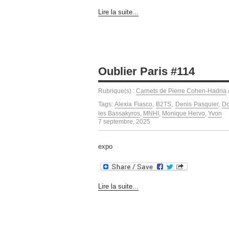
Lire la suite...
Oublier Paris #114
Rubrique(s) :
Carnets de Pierre Cohen-Hadria
Tags:
Alexia Fiasco
,
B2TS
,
Denis Pasquier
,
Do
les Bassakyros
,
MNHI
,
Monique Hervo
,
Yvon
7 septembre, 2025
expo
Lire la suite...