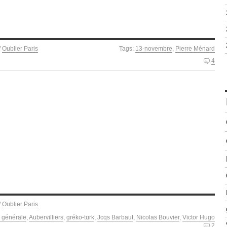
/
Oublier Paris
Tags:
13-novembre
,
Pierre Ménard
4
/
Oublier Paris
n générale
,
Aubervilliers
,
gréko-turk
,
Jcqs Barbaut
,
Nicolas Bouvier
,
Victor Hugo
2