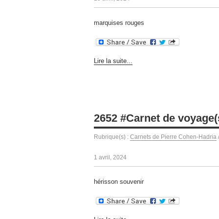
marquises rouges
Lire la suite...
2652 #Carnet de voyage(
Rubrique(s) :
Carnets de Pierre Cohen-Hadria
1 avril, 2024
hérisson souvenir