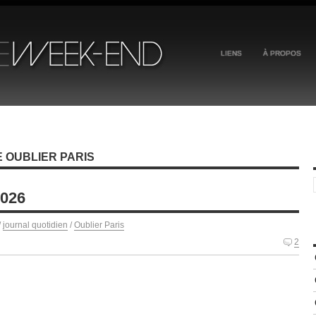
LIENS
À PROPOS
 OUBLIER PARIS
2026
/
journal quotidien
/
Oublier Paris
2