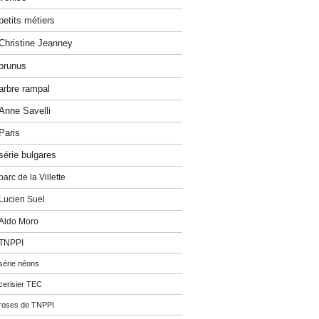
petits métiers
Christine Jeanney
prunus
arbre rampal
Anne Savelli
Paris
série bulgares
parc de la Villette
Lucien Suel
Aldo Moro
TNPPI
série néons
cerisier TEC
roses de TNPPI