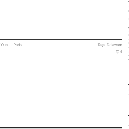
/
Oublier Paris
Tags:
Delaware
4