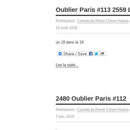
Oublier Paris #113 2559 
Rubrique(s) :
Carnets de Pierre Cohen-Hadria
25 août, 2025
un 19 dans le 19
Lire la suite...
2480 Oublier Paris #112
Rubrique(s) :
Carnets de Pierre Cohen-Hadria
7 juin, 2025