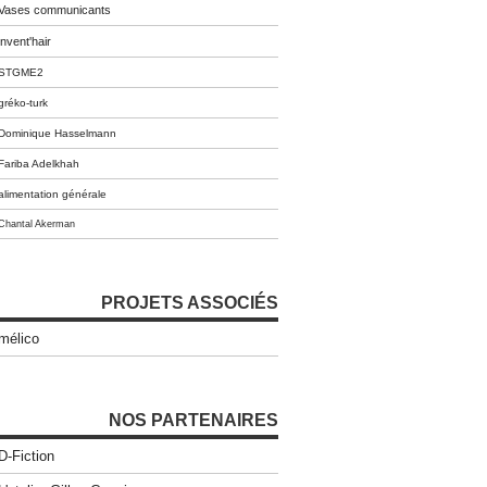
Vases communicants
invent'hair
STGME2
gréko-turk
Dominique Hasselmann
Fariba Adelkhah
alimentation générale
Chantal Akerman
PROJETS ASSOCIÉS
mélico
NOS PARTENAIRES
D-Fiction