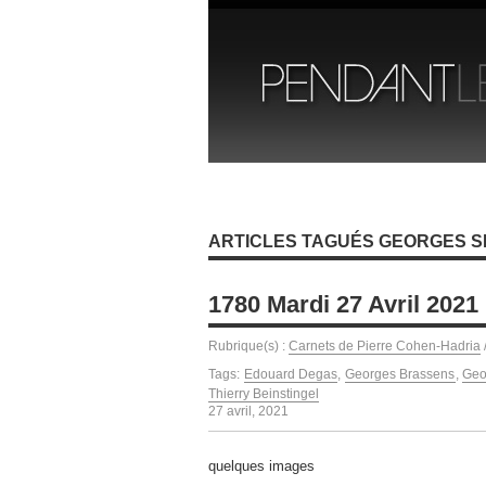
ARTICLES TAGUÉS GEORGES 
1780 Mardi 27 Avril 2021
Rubrique(s) :
Carnets de Pierre Cohen-Hadria
Tags:
Edouard Degas
,
Georges Brassens
,
Geo
Thierry Beinstingel
27 avril, 2021
quelques images