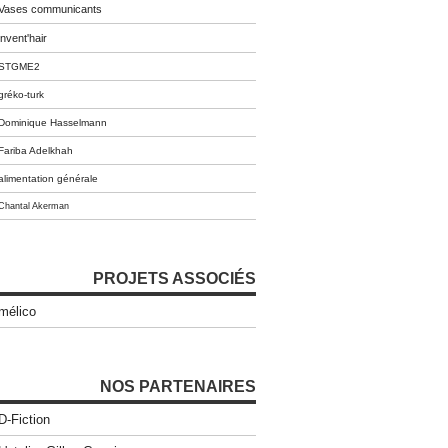
Vases communicants
invent'hair
STGME2
gréko-turk
Dominique Hasselmann
Fariba Adelkhah
alimentation générale
Chantal Akerman
PROJETS ASSOCIÉS
mélico
NOS PARTENAIRES
D-Fiction