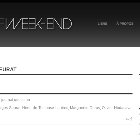
LIENS
À PROPOS
SEURAT
/
journal quotidien
rges Seurat
,
Henri de Toulouse-Lautrec
,
Marguerite Duras
,
Olivier Hodasava
,
4