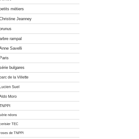
petits métiers
Christine Jeanney
prunus
arbre rampal
Anne Savelli
Paris
série bulgares
parc de la Villette
Lucien Suel
Aldo Moro
TNPPI
série néons
cerisier TEC
roses de TNPPI