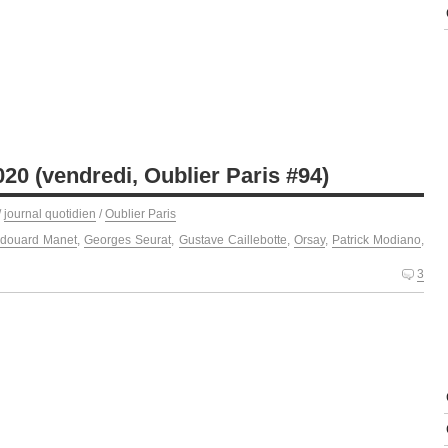
20 (vendredi, Oublier Paris #94)
/
journal quotidien
/
Oublier Paris
douard Manet
,
Georges Seurat
,
Gustave Caillebotte
,
Orsay
,
Patrick Modiano
,
3