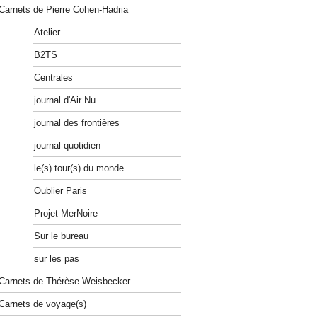
Carnets de Pierre Cohen-Hadria
Atelier
B2TS
Centrales
journal d'Air Nu
journal des frontières
journal quotidien
le(s) tour(s) du monde
Oublier Paris
Projet MerNoire
Sur le bureau
sur les pas
Carnets de Thérèse Weisbecker
Carnets de voyage(s)