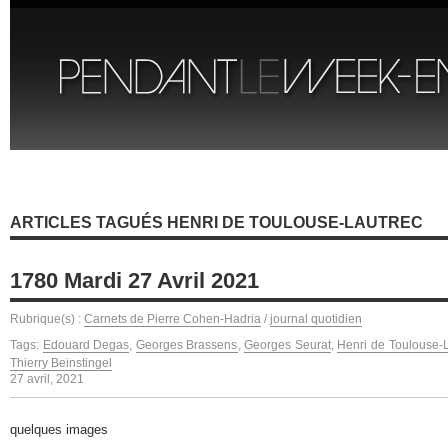
ARTICLES TAGUÉS HENRI DE TOULOUSE-LAUTREC
1780 Mardi 27 Avril 2021
Rubrique(s) :
Carnets de Pierre Cohen-Hadria
/
journal quotidien
Tags:
Edouard Degas
,
Georges Brassens
,
Georges Seurat
,
Henri de Toulouse-
Thierry Beinstingel
27 avril, 2021
quelques images