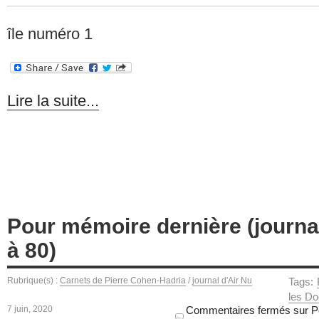
île numéro 1
Lire la suite...
Pour mémoire dernière (journal
à 80)
Rubrique(s) :
Carnets de Pierre Cohen-Hadria
/
journal d'Air Nu
Tags:
les Do
7 juin, 2020
Commentaires fermés
sur Po