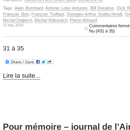
Rubrique(s) :
Carnets de Pierre Cohen-Hadria
/
journal d'Air Nu
Tags:
Alain Bombard
,
Antonio Lobo Antunes
,
Bill Deraime
,
Dick R
François Bon
,
François Truffaut
,
Georges-Arthur Goldschmidt
,
Ge
Michel Delpech
,
Michel Volkovitch
,
Pierre Ménard
23 mai, 2020
Commentaires fermé
Nu (#31 à 35)
31 à 35
Lire la suite...
Pour mémoire – journal de l’Air