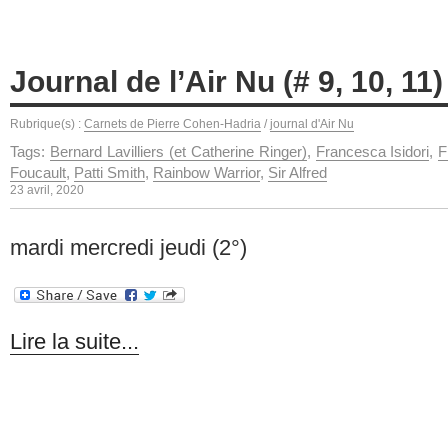
Journal de l’Air Nu (# 9, 10, 1
Rubrique(s) :
Carnets de Pierre Cohen-Hadria
/
journal d'Air Nu
Tags:
Bernard Lavilliers (et Catherine Ringer)
,
Francesca Isidori
,
F
Foucault
,
Patti Smith
,
Rainbow Warrior
,
Sir Alfred
23 avril, 2020
mardi mercredi jeudi (2°)
Lire la suite...