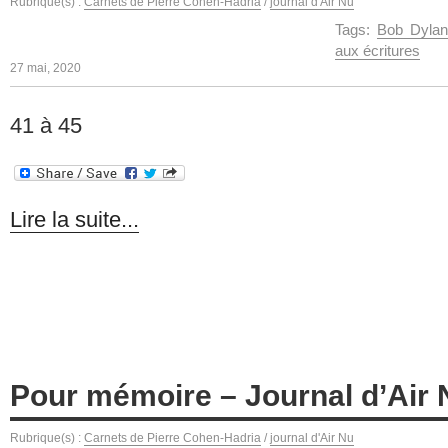
Rubrique(s) :
Carnets de Pierre Cohen-Hadria
/
journal d'Air Nu
Tags:
Bob Dyla
aux écritures
27 mai, 2020
41 à 45
Lire la suite...
Pour mémoire – Journal d’Air 
Rubrique(s) :
Carnets de Pierre Cohen-Hadria
/
journal d'Air Nu