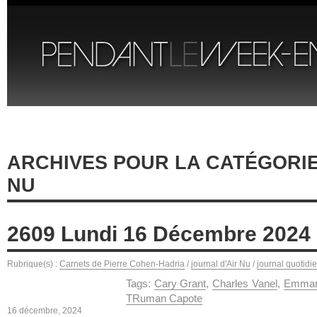
ARCHIVES POUR LA CATÉGORIE
NU
2609 Lundi 16 Décembre 2024
Rubrique(s) :
Carnets de Pierre Cohen-Hadria
/
journal d'Air Nu
/
journal quotidi
Tags:
Cary Grant
,
Charles Vanel
,
Emmanu
TRuman Capote
16 décembre, 2024