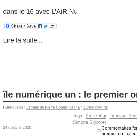
dans le 16 avec L’AiR Nu
Lire la suite...
île numérique un : le premier o
Rubrique(s) :
Carnets de Pierre Cohen-Hadria
/
journal d'Air Nu
Tags:
Émile Ajar
,
impasse Bea
Simone Signoret
24 octobre, 2020
Commentaires f
premier ordinateu