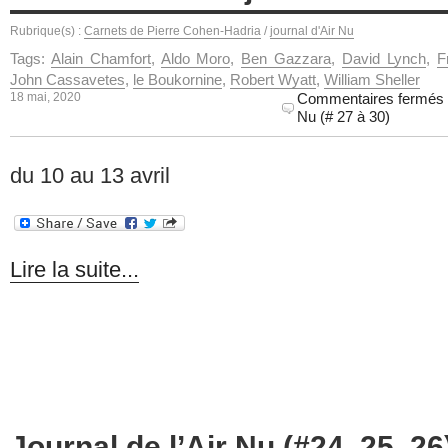
Rubrique(s) :
Carnets de Pierre Cohen-Hadria
/
journal d'Air Nu
Tags:
Alain Chamfort
,
Aldo Moro
,
Ben Gazzara
,
David Lynch
,
F
John Cassavetes
,
le Boukornine
,
Robert Wyatt
,
William Sheller
18 mai, 2020
Commentaires fermés
Nu (# 27 à 30)
du 10 au 13 avril
Lire la suite...
Journal de l’Air Nu (#24, 25, 26