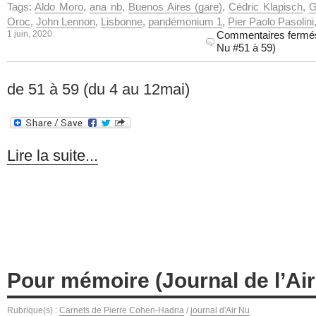
Tags:
Aldo Moro
,
ana nb
,
Buenos Aires (gare)
,
Cédric Klapisch
,
G
Oroc
,
John Lennon
,
Lisbonne
,
pandémonium 1
,
Pier Paolo Pasolini
1 juin, 2020
Commentaires fermé
Nu #51 à 59)
de 51 à 59 (du 4 au 12mai)
Lire la suite...
Pour mémoire (Journal de l’Air
Rubrique(s) :
Carnets de Pierre Cohen-Hadria
/
journal d'Air Nu