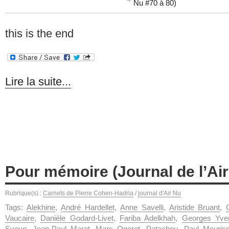
Nu #70 à 80)
this is the end
Lire la suite...
Pour mémoire (Journal de l’Air
Rubrique(s) :
Carnets de Pierre Cohen-Hadria
/
journal d'Air Nu
Tags:
Alekhine
,
André Hardellet
,
Anne Savelli
,
Aristide Bruant
,
Vaucaire
,
Danièle Godard-Livet
,
Fariba Adelkhah
,
Georges Yve
Svevo
,
Jean-Paul Marat
,
Marc Ogeret
,
Patachou
,
Paul Meuris