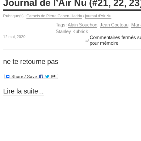
Journal de l’Air Nu (#21, 22, 2
Rubrique(s) :
Carnets de Pierre Cohen-Hadria
/
journal d'Air Nu
Tags:
Alain Souchon
,
Jean Cocteau
,
Mari
Stanley Kubrick
12 mai, 2020
Commentaires fermés
su
pour mémoire
ne te retourne pas
Lire la suite...