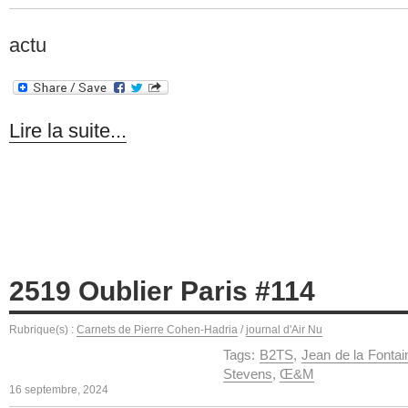
actu
Lire la suite...
2519 Oublier Paris #114
Rubrique(s) :
Carnets de Pierre Cohen-Hadria
/
journal d'Air Nu
Tags:
B2TS
,
Jean de la Fontai
Stevens
,
Œ&M
16 septembre, 2024