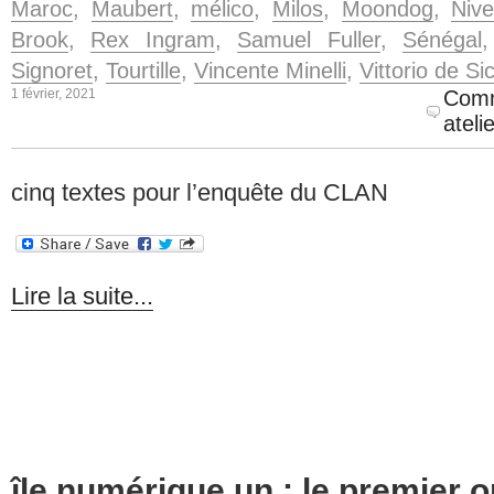
Maroc
,
Maubert
,
mélico
,
Milos
,
Moondog
,
Niv
Brook
,
Rex Ingram
,
Samuel Fuller
,
Sénégal
Signoret
,
Tourtille
,
Vincente Minelli
,
Vittorio de Si
1 février, 2021
Comm
ateli
cinq textes pour l’enquête du CLAN
Lire la suite...
île numérique un : le premier o