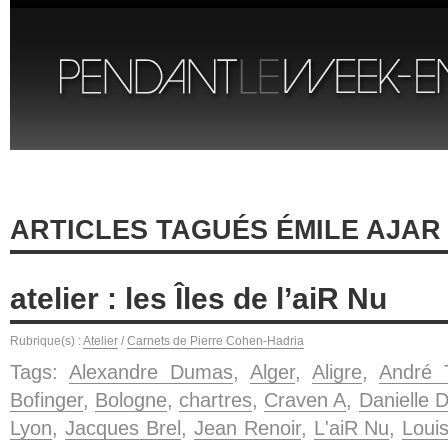
ARTICLES TAGUÉS ÉMILE AJAR
atelier : les Îles de l’aiR Nu
Rubrique(s) :
Atelier
/
Carnets de Pierre Cohen-Hadria
Tags:
Alexandre Dumas
,
Alger
,
Aligre
,
André T
Bofinger
,
Bologne
,
chartres
,
Craven A
,
Danielle D
Lyon
,
Jacques Brel
,
Jean Renoir
,
L'aiR Nu
,
Loui