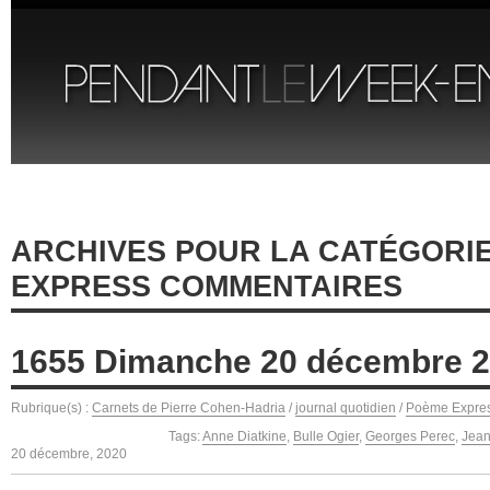
ARCHIVES POUR LA CATÉGORI
EXPRESS COMMENTAIRES
1655 Dimanche 20 décembre 
Rubrique(s) :
Carnets de Pierre Cohen-Hadria
/
journal quotidien
/
Poème Expre
Tags:
Anne Diatkine
,
Bulle Ogier
,
Georges Perec
,
Jea
20 décembre, 2020