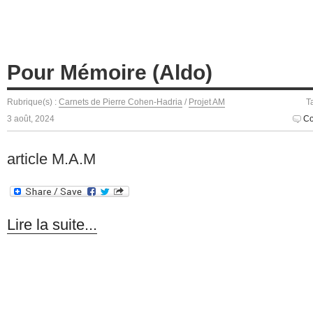
Pour Mémoire (Aldo)
Rubrique(s) :
Carnets de Pierre Cohen-Hadria
/
Projet AM
T
3 août, 2024
Co
article M.A.M
Lire la suite...