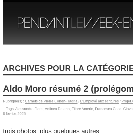
ARCHIVES POUR LA CATÉGORI
Aldo Moro résumé 2 (prolégo
Rubrique(s) :
Carnets de Pierre Cohen-Hadria
/
L'Employé aux écritures
/
Projet
Tags:
Alessandro Floris
,
Antioco Deiana
,
Ettore Amerio
,
Francesco Coco
,
Giova
8 février, 2025
trois photos, plus quelques autres