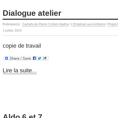
Dialogue atelier
Rubrique(s) :
Carnets de Pierre Cohen-Hadria
/
L'Employé aux écritures
/
Projet
1 juillet, 2024
copie de travail
Lire la suite...
Aldo 6 et 7