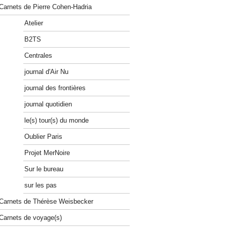
Carnets de Pierre Cohen-Hadria
Atelier
B2TS
Centrales
journal d'Air Nu
journal des frontières
journal quotidien
le(s) tour(s) du monde
Oublier Paris
Projet MerNoire
Sur le bureau
sur les pas
Carnets de Thérèse Weisbecker
Carnets de voyage(s)