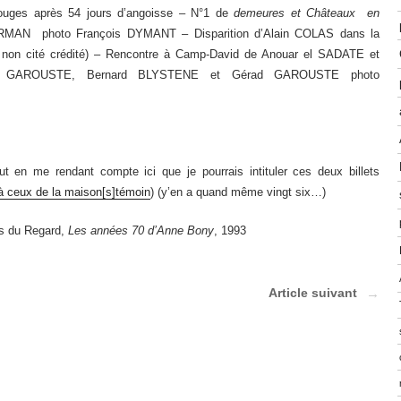
uges après 54 jours d’angoisse – N°1 de
demeures et Châteaux en
MAN photo François DYMANT – Disparition d’Alain COLAS dans la
h
non cité crédité) – Rencontre à Camp-David de Anouar el SADATE et
h GAROUSTE, Bernard BLYSTENE et Gérad GAROUSTE photo
 en me rendant compte ici que je pourrais intituler ces deux billets
à ceux de la maison[s]témoin
) (y’en a quand même vingt six…)
ns du Regard,
Les années 70 d’Anne Bony
, 1993
Article suivant