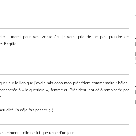
erier : merci pour vos vœux (et je vous prie de ne pas prendre ce
 Brigitte
iquer sur le lien que j’avais mis dans mon précédent commentaire : hélas,
(consacrée à « la guerrière », femme du Président, est déjà remplacée par
o.
tualité l’a déjà fait passer. ;-(
selmann : elle ne fut que reine d’un jour…