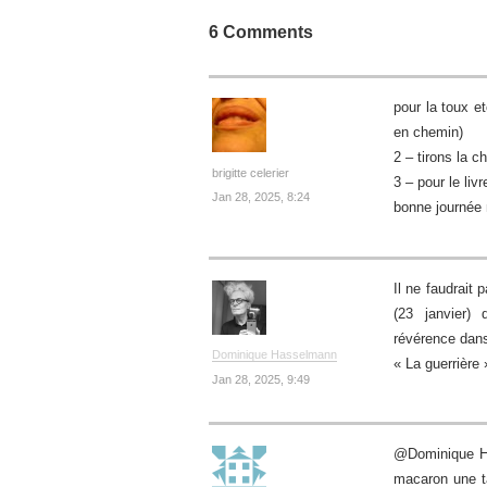
6 Comments
pour la toux 
en chemin)
2 – tirons la c
brigitte celerier
3 – pour le li
Jan 28, 2025, 8:24
bonne journée 
Il ne faudrait
(23 janvier)
révérence dans
Dominique Hasselmann
« La guerrière 
Jan 28, 2025, 9:49
@Dominique Has
macaron une ta