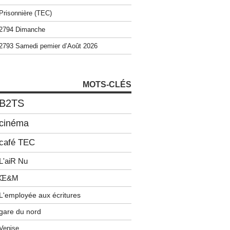
Prisonnière (TEC)
2794 Dimanche
2793 Samedi pemier d’Août 2026
MOTS-CLÉS
B2TS
cinéma
café TEC
L'aiR Nu
Œ&M
L'employée aux écritures
gare du nord
Venise