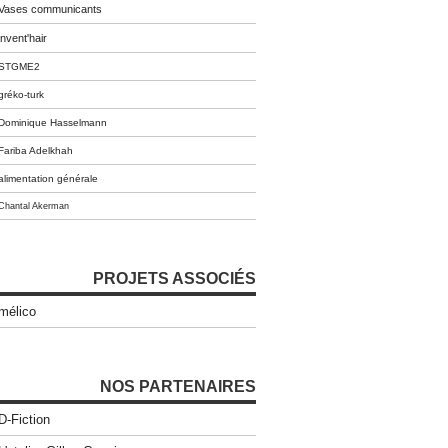
Vases communicants
invent'hair
STGME2
gréko-turk
Dominique Hasselmann
Fariba Adelkhah
alimentation générale
Chantal Akerman
PROJETS ASSOCIÉS
mélico
NOS PARTENAIRES
D-Fiction