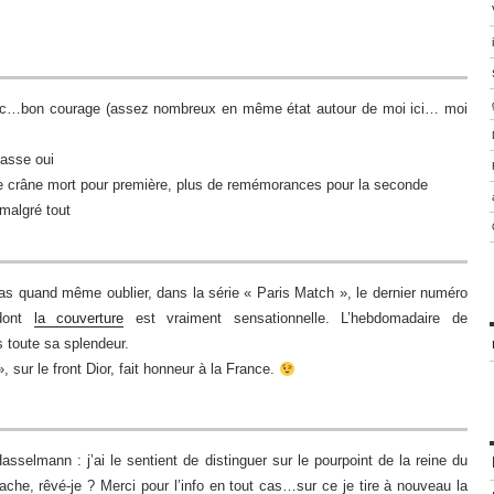
etc…bon courage (assez nombreux en même état autour de moi ici… moi
hasse oui
vre crâne mort pour première, plus de remémorances pour la seconde
malgré tout
 pas quand même oublier, dans la série « Paris Match », le dernier numéro
 dont
la couverture
est vraiment sensationnelle. L’hebdomadaire de
 toute sa splendeur.
», sur le front Dior, fait honneur à la France.
selmann : j’ai le sentient de distinguer sur le pourpoint de la reine du
che, rêvé-je ? Merci pour l’info en tout cas…sur ce je tire à nouveau la