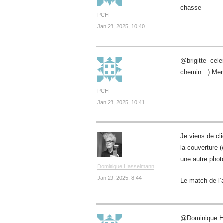
chasse
PCH
Jan 28, 2025, 10:40
@brigitte cel
chemin…) Merci
PCH
Jan 28, 2025, 10:41
Je viens de cl
la couverture 
une autre phot
Dominique Hasselmann
Jan 29, 2025, 8:44
Le match de l’ac
@Dominique Has