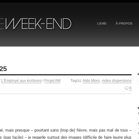
LIENS
À PROPOS
025
/
L'Employé aux écritures
/
Projet AM
Tag(s):
Aldo Moro
,
index dispersions
6
é, mais presque – pourtant sans (trop de) fièvre, mais pas mal de toux –
s (pas facile) – je regarde surtout des images (difficile de faire leurre plus