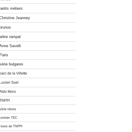
petits métiers
Christine Jeanney
prunus
arbre rampal
Anne Savelli
Paris
série bulgares
parc de la Villette
Lucien Suel
Aldo Moro
TNPPI
série néons
cerisier TEC
roses de TNPPI