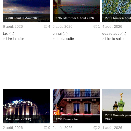
2798 Jeudi 6 Août 2026
2797 Mercredi 5 Août 2026
2796 Mardi 4 Aoû
6 août, 2026
4
5 août, 2026
1
4 août, 2026
taxi (...)
ennui (...)
quatre août (...)
>
Lire la suite
>
Lire la suite
>
Lire la suite
2793 Samedi pemi
Prisonnière (TEC)
2794 Dimanche
2026
2 août, 2026
0
2 août, 2026
2
1 août, 2026