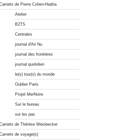
Carnets de Pierre Cohen-Hadria
Atelier
B2TS
Centrales
journal d'Air Nu
journal des frontières
journal quotidien
le(s) tour(s) du monde
Oublier Paris
Projet MerNoire
Sur le bureau
sur les pas
Carnets de Thérèse Weisbecker
Carnets de voyage(s)