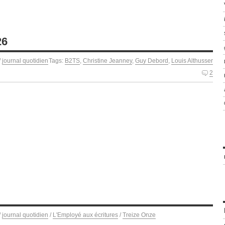
26
/
journal quotidien
Tags:
B2TS
,
Christine Jeanney
,
Guy Debord
,
Louis Althusser
2
/
journal quotidien
/
L'Employé aux écritures
/
Treize Onze