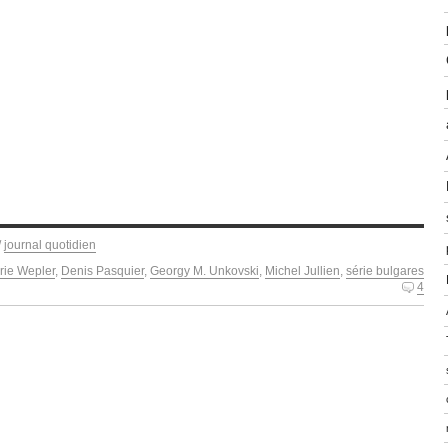
/
journal quotidien
rie Wepler
,
Denis Pasquier
,
Georgy M. Unkovski
,
Michel Jullien
,
série bulgares
4