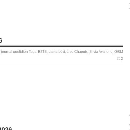
6
/
journal quotidien
Tags:
B2TS
,
Liana Lévi
,
Lise Chapuis
,
Silvia Avallone
,
Œ&M
2
 2026