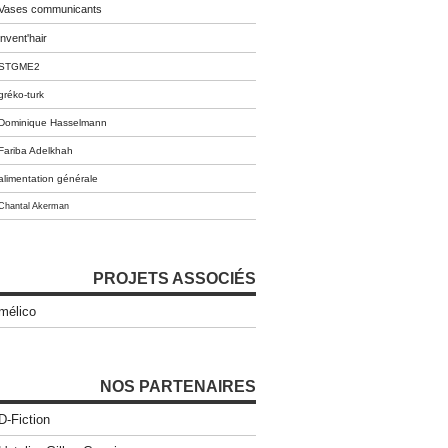
Vases communicants
invent'hair
STGME2
gréko-turk
Dominique Hasselmann
Fariba Adelkhah
alimentation générale
Chantal Akerman
PROJETS ASSOCIÉS
mélico
NOS PARTENAIRES
D-Fiction