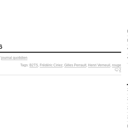
6
/
journal quotidien
Tags:
B2TS
,
Frédéric Ciriez
,
Gilles Perrault
,
Henri Verneuil
,
rouge
2