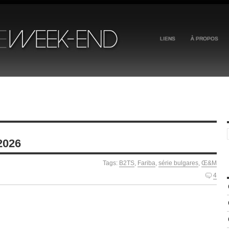
LIENS
À PROPOS
 2026
Tags:
B2TS
,
Fariba
,
série bulgares
,
Œ&M
4