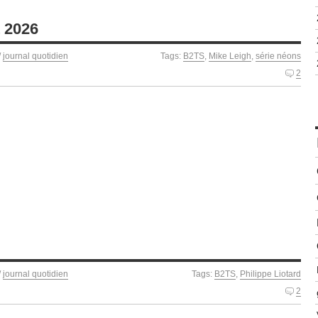
t 2026
/
journal quotidien
Tags:
B2TS
,
Mike Leigh
,
série néons
2
/
journal quotidien
Tags:
B2TS
,
Philippe Liotard
2