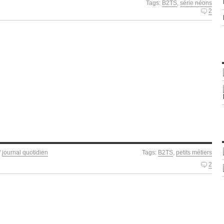
Tags:
B2TS
,
série néons
2
/
journal quotidien
Tags:
B2TS
,
petits métiers
2