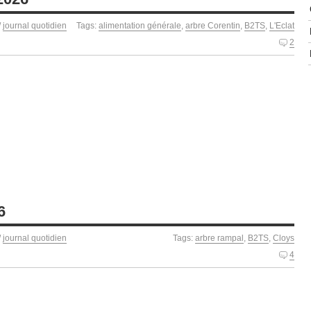
/
journal quotidien
Tags:
alimentation générale
,
arbre Corentin
,
B2TS
,
L'Eclat
2
6
/
journal quotidien
Tags:
arbre rampal
,
B2TS
,
Cloys
4