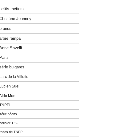
petits métiers
Christine Jeanney
prunus
arbre rampal
Anne Savelli
Paris
série bulgares
parc de la Villette
Lucien Suel
Aldo Moro
TNPPI
série néons
cerisier TEC
roses de TNPPI