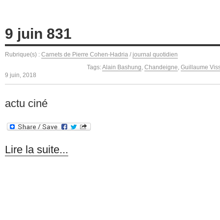
9 juin 831
Rubrique(s) :
Carnets de Pierre Cohen-Hadria
/
journal quotidien
Tags:
Alain Bashung
,
Chandeigne
,
Guillaume Vis
9 juin, 2018
actu ciné
Lire la suite...