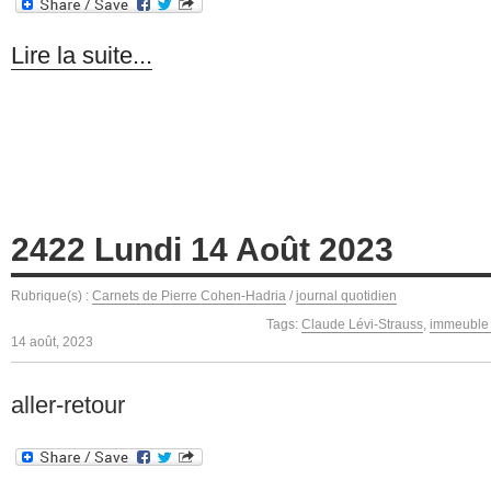
Lire la suite...
2422 Lundi 14 Août 2023
Rubrique(s) :
Carnets de Pierre Cohen-Hadria
/
journal quotidien
Tags:
Claude Lévi-Strauss
,
immeuble 
14 août, 2023
aller-retour