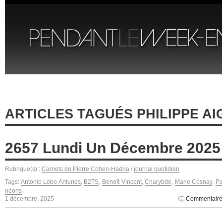
ARTICLES TAGUÉS PHILIPPE AI
2657 Lundi Un Décembre 2025
Rubrique(s) :
Carnets de Pierre Cohen-Hadria
/
journal quotidien
Tags:
Antonio Lobo Antunes
,
B2TS
,
Benoît Vincent
,
Charybde
,
Marie Cosnay
,
Pa
néons
1 décembre, 2025
Commentaire