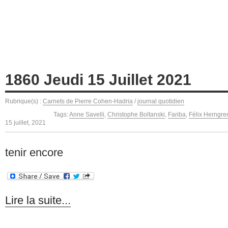
1860 Jeudi 15 Juillet 2021
Rubrique(s) :
Carnets de Pierre Cohen-Hadria
/
journal quotidien
Tags:
Anne Savelli
,
Christophe Boltanski
,
Fariba
,
Félix Herngre
15 juillet, 2021
tenir encore
Lire la suite...