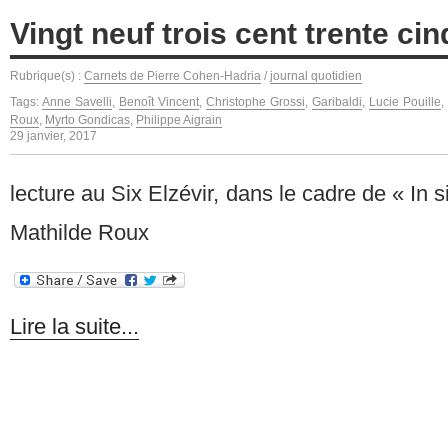
Vingt neuf trois cent trente cin
Rubrique(s) :
Carnets de Pierre Cohen-Hadria
/
journal quotidien
Tags:
Anne Savelli
,
Benoît Vincent
,
Christophe Grossi
,
Garibaldi
,
Lucie Pouille
,
Roux
,
Myrto Gondicas
,
Philippe Aigrain
29 janvier, 2017
lecture au Six Elzévir, dans le cadre de « In si
Mathilde Roux
Lire la suite...