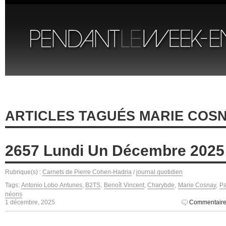
ARTICLES TAGUÉS MARIE COS
2657 Lundi Un Décembre 2025
Rubrique(s) :
Carnets de Pierre Cohen-Hadria
/
journal quotidien
Tags:
Antonio Lobo Antunes
,
B2TS
,
Benoît Vincent
,
Charybde
,
Marie Cosnay
,
Pa
néons
1 décembre, 2025
Commentaire