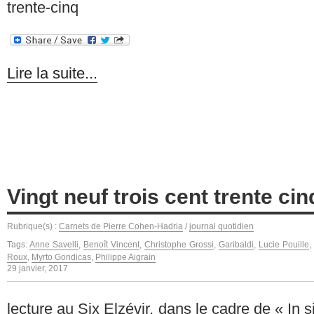
trente-cinq
Lire la suite...
Vingt neuf trois cent trente cin
Rubrique(s) :
Carnets de Pierre Cohen-Hadria
/
journal quotidien
Tags:
Anne Savelli
,
Benoît Vincent
,
Christophe Grossi
,
Garibaldi
,
Lucie Pouille
,
Roux
,
Myrto Gondicas
,
Philippe Aigrain
29 janvier, 2017
lecture au Six Elzévir, dans le cadre de « In si