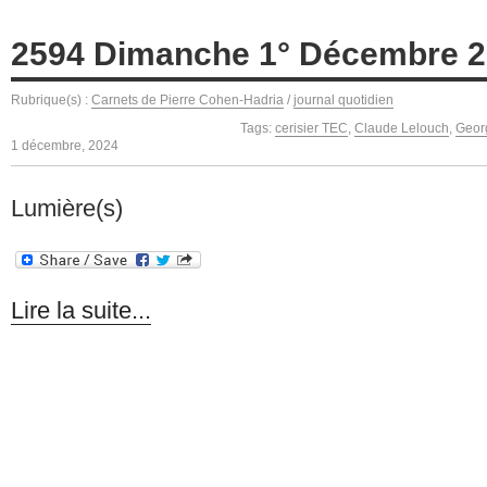
2594 Dimanche 1° Décembre 
Rubrique(s) :
Carnets de Pierre Cohen-Hadria
/
journal quotidien
Tags:
cerisier TEC
,
Claude Lelouch
,
Geor
1 décembre, 2024
Lumière(s)
Lire la suite...