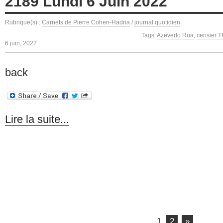
2189 Lundi 6 Juin 2022
Rubrique(s) :
Carnets de Pierre Cohen-Hadria
/
journal quotidien
Tags:
Azevedo Rua
,
cerisier 
6 juin, 2022
back
Lire la suite...
1
2
»