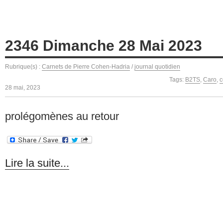
2346 Dimanche 28 Mai 2023
Rubrique(s) :
Carnets de Pierre Cohen-Hadria
/
journal quotidien
Tags:
B2TS
,
Caro
,
c
28 mai, 2023
prolégomènes au retour
Lire la suite...