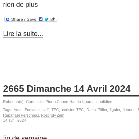
rien de plus
Lire la suite...
2665 Dimanche 14 Avril 2024
Rubrique(s) :
Carnets de Pierre Cohen-Hadria
/
journal quotidien
Tags:
Anne Fontaine
,
café TEC
,
cerisier TEC
,
Doria Tillier
,
figuier
,
Jeanne B
Rapahaël Personnaz
,
Roschdy Zem
14 avril, 2024
fin de semaine