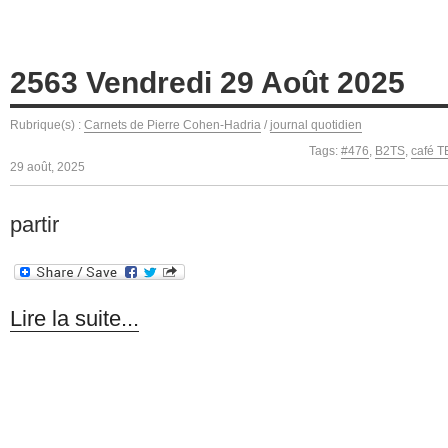
2563 Vendredi 29 Août 2025
Rubrique(s) :
Carnets de Pierre Cohen-Hadria
/
journal quotidien
Tags:
#476
,
B2TS
,
café 
29 août, 2025
partir
Lire la suite...