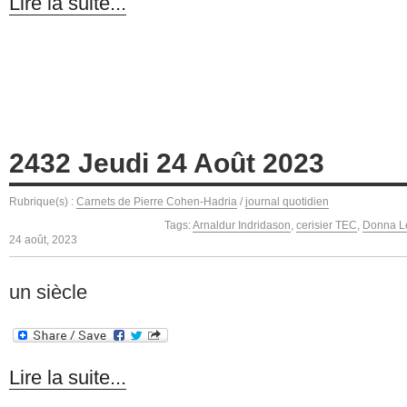
Lire la suite...
2432 Jeudi 24 Août 2023
Rubrique(s) :
Carnets de Pierre Cohen-Hadria
/
journal quotidien
Tags:
Arnaldur Indridason
,
cerisier TEC
,
Donna L
24 août, 2023
un siècle
Lire la suite...