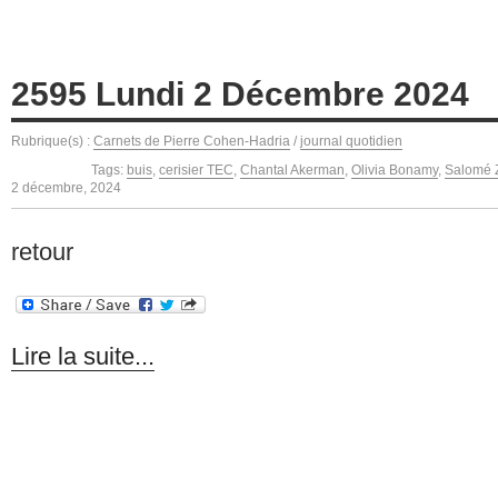
2595 Lundi 2 Décembre 2024
Rubrique(s) :
Carnets de Pierre Cohen-Hadria
/
journal quotidien
Tags:
buis
,
cerisier TEC
,
Chantal Akerman
,
Olivia Bonamy
,
Salomé Z
2 décembre, 2024
retour
Lire la suite...