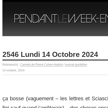
2546 Lundi 14 Octobre 2024
Rubrique(s) :
Carnets de Pierre Cohen-Hadria
/
journal quotidien
14 octobre, 2024
ça bosse (vaguement – les lettres et Sciasci
fini sauf quand j’arrêterais) – des choses en