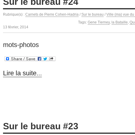
Sur le bureau #24
Rubrique(s) :
Carnets de Pierre Cohen-Hadria
/
Sur le bureau
/
Ville (ma) vue du
Tags:
Gene Tierney
,
la Bataille
,
Qua
13 février, 2014
mots-photos
Lire la suite...
Sur le bureau #23