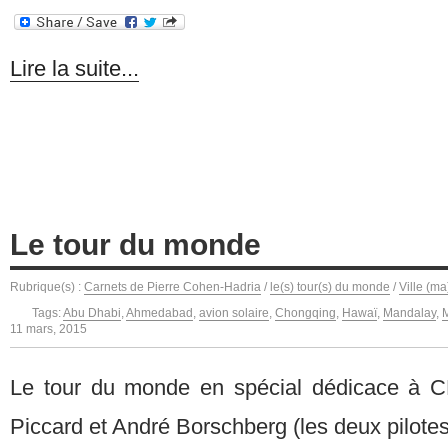
Lire la suite...
Le tour du monde
Rubrique(s) :
Carnets de Pierre Cohen-Hadria
/
le(s) tour(s) du monde
/
Ville (ma
Tags:
Abu Dhabi
,
Ahmedabad
,
avion solaire
,
Chongqing
,
Hawaï
,
Mandalay
,
11 mars, 2015
Le tour du monde en spécial dédicace à CH
Piccard et André Borschberg (les deux pilote