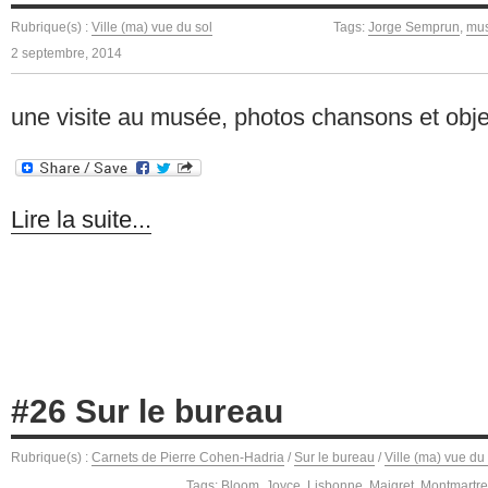
Rubrique(s) :
Ville (ma) vue du sol
Tags:
Jorge Semprun
,
mus
2 septembre, 2014
une visite au musée, photos chansons et obje
Lire la suite...
#26 Sur le bureau
Rubrique(s) :
Carnets de Pierre Cohen-Hadria
/
Sur le bureau
/
Ville (ma) vue du
Tags:
Bloom
,
Joyce
,
Lisbonne
,
Maigret
,
Montmartre