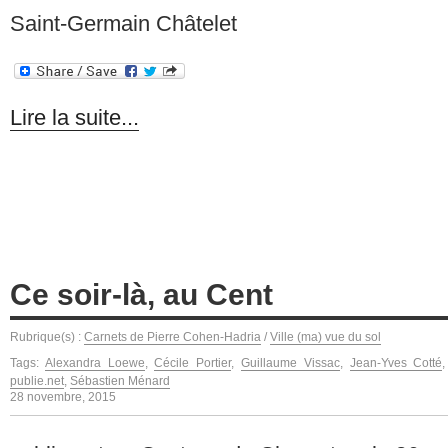
Saint-Germain Châtelet
Lire la suite...
Ce soir-là, au Cent
Rubrique(s) :
Carnets de Pierre Cohen-Hadria
/
Ville (ma) vue du sol
Tags:
Alexandra Loewe
,
Cécile Portier
,
Guillaume Vissac
,
Jean-Yves Cotté
publie.net
,
Sébastien Ménard
28 novembre, 2015