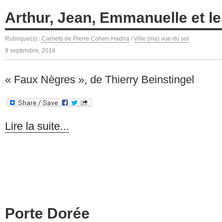
Arthur, Jean, Emmanuelle et le
Rubrique(s) :
Carnets de Pierre Cohen-Hadria
/
Ville (ma) vue du sol
9 septembre, 2014
« Faux Nègres », de Thierry Beinstingel
Lire la suite...
Porte Dorée