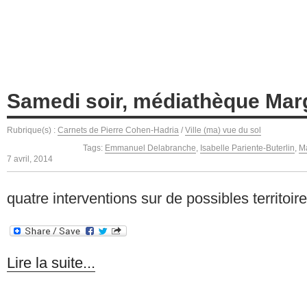
Samedi soir, médiathèque Mar
Rubrique(s) :
Carnets de Pierre Cohen-Hadria
/
Ville (ma) vue du sol
Tags:
Emmanuel Delabranche
,
Isabelle Pariente-Buterlin
,
M
7 avril, 2014
quatre interventions sur de possibles territoi
Lire la suite...