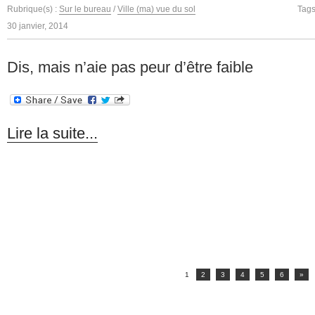
Rubrique(s) :
Sur le bureau
/
Ville (ma) vue du sol
Tags
30 janvier, 2014
Dis, mais n’aie pas peur d’être faible
Lire la suite...
1
2
3
4
5
6
»