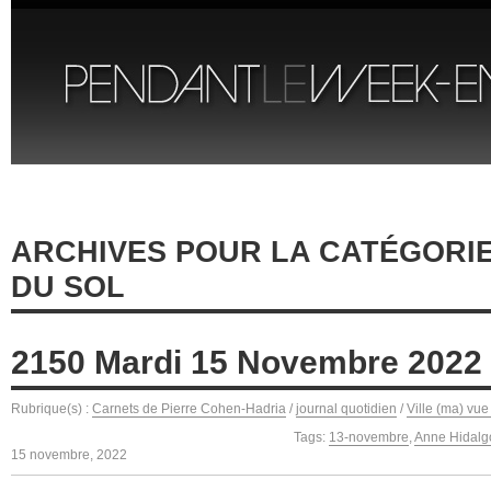
ARCHIVES POUR LA CATÉGORIE 
DU SOL
2150 Mardi 15 Novembre 2022
Rubrique(s) :
Carnets de Pierre Cohen-Hadria
/
journal quotidien
/
Ville (ma) vue
Tags:
13-novembre
,
Anne Hidalg
15 novembre, 2022