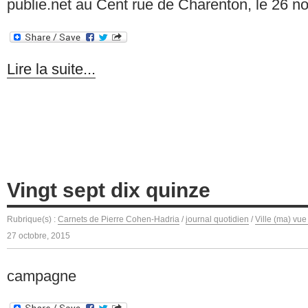
publie.net au Cent rue de Charenton, le 26 n
Lire la suite...
Vingt sept dix quinze
Rubrique(s) :
Carnets de Pierre Cohen-Hadria
/
journal quotidien
/
Ville (ma) vue
27 octobre, 2015
campagne