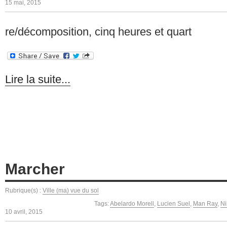
15 mai, 2015
re/décomposition, cinq heures et quart
Lire la suite...
Marcher
Rubrique(s) :
Ville (ma) vue du sol
Tags:
Abelardo Morell
,
Lucien Suel
,
Man Ray
,
Ni
10 avril, 2015