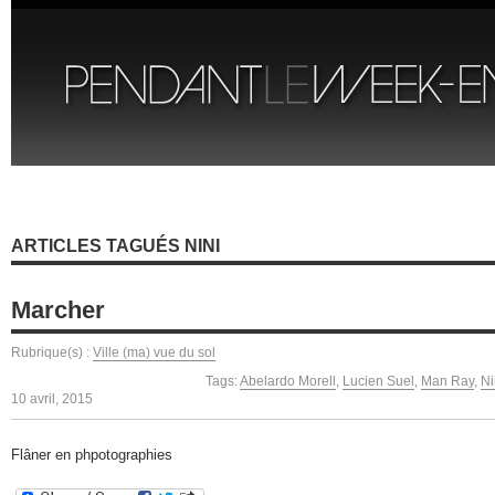
ARTICLES TAGUÉS NINI
Marcher
Rubrique(s) :
Ville (ma) vue du sol
Tags:
Abelardo Morell
,
Lucien Suel
,
Man Ray
,
Ni
10 avril, 2015
Flâner en phpotographies