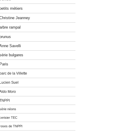
petits métiers
Christine Jeanney
arbre rampal
prunus
Anne Savelli
série bulgares
Paris
parc de la Villette
Lucien Suel
Aldo Moro
TNPPI
série néons
cerisier TEC
roses de TNPPI