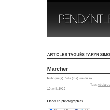
ARTICLES TAGUÉS TARYN SIM
Marcher
Rubrique(s) :
Ville (ma) vue du sol
Tags:
Abelardo
10 avril, 2015
Flâner en phpotographies