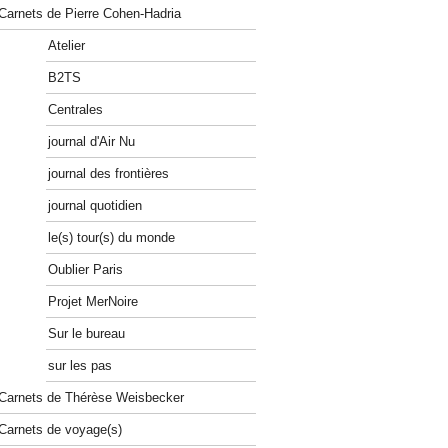
Carnets de Pierre Cohen-Hadria
Atelier
B2TS
Centrales
journal d'Air Nu
journal des frontières
journal quotidien
le(s) tour(s) du monde
Oublier Paris
Projet MerNoire
Sur le bureau
sur les pas
Carnets de Thérèse Weisbecker
Carnets de voyage(s)