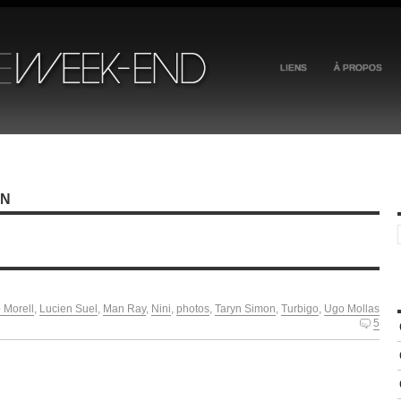
LIENS
À PROPOS
ON
 Morell
,
Lucien Suel
,
Man Ray
,
Nini
,
photos
,
Taryn Simon
,
Turbigo
,
Ugo Mollas
5