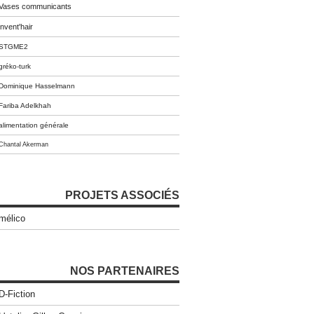
Vases communicants
invent'hair
STGME2
gréko-turk
Dominique Hasselmann
Fariba Adelkhah
alimentation générale
Chantal Akerman
PROJETS ASSOCIÉS
mélico
NOS PARTENAIRES
D-Fiction