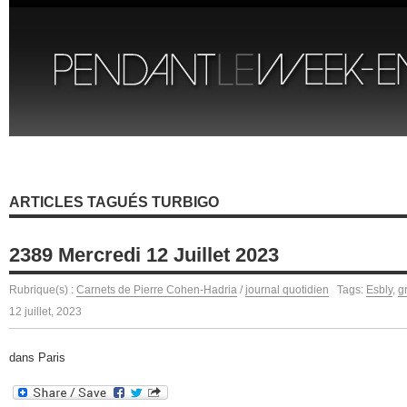
ARTICLES TAGUÉS TURBIGO
2389 Mercredi 12 Juillet 2023
Rubrique(s) :
Carnets de Pierre Cohen-Hadria
/
journal quotidien
Tags:
Esbly
,
g
12 juillet, 2023
dans Paris