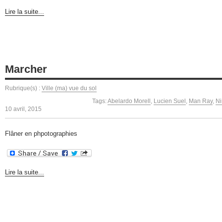
Lire la suite...
Marcher
Rubrique(s) :
Ville (ma) vue du sol
Tags:
Abelardo Morell
,
Lucien Suel
,
Man Ray
,
Ni
10 avril, 2015
Flâner en phpotographies
Lire la suite...